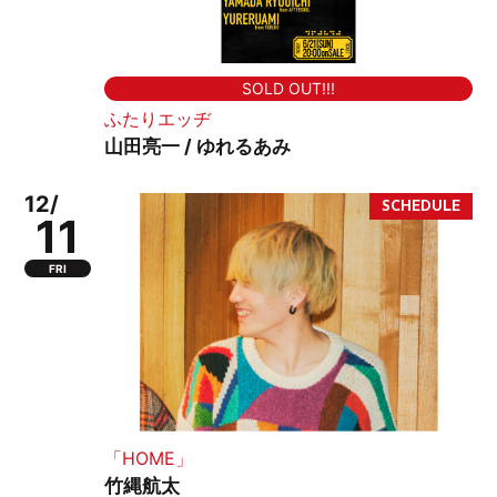
SOLD OUT!!!
ふたりエッヂ
山田亮一 / ゆれるあみ
12/
11
FRI
「HOME」
竹縄航太