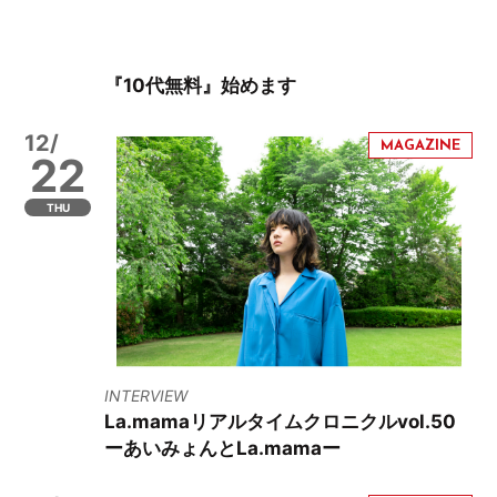
『10代無料』始めます
12/
22
THU
INTERVIEW
La.mamaリアルタイムクロニクルvol.50
ーあいみょんとLa.mamaー