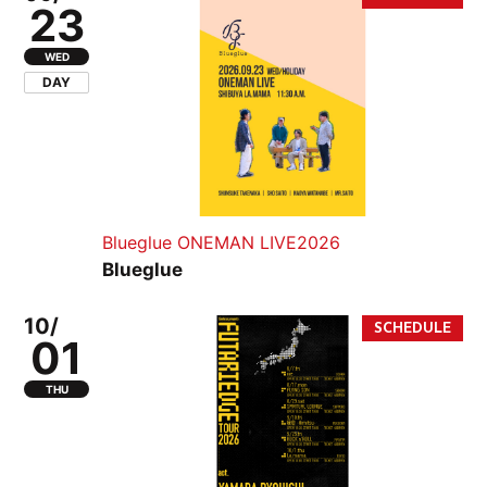
23
WED
DAY
Blueglue ONEMAN LIVE2026
Blueglue
10/
01
THU