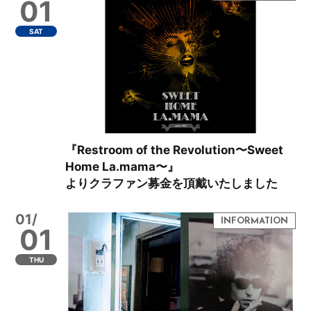
01
SAT
『Restroom of the Revolution〜Sweet
Home La.mama〜』
よりクラファン募金を頂戴いたしました
01/
01
THU