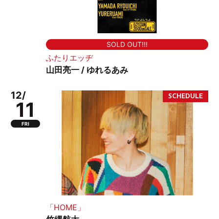
SOLD OUT!!!
ふたりエッヂ
山田亮一 / ゆれるあみ
12/
11
FRI
「HOME」