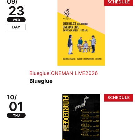
09/
23
WED
DAY
Blueglue ONEMAN LIVE2026
Blueglue
10/
01
THU