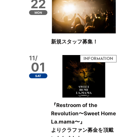
22
MON
新規スタッフ募集！
11/
01
SAT
『Restroom of the
Revolution〜Sweet Home
La.mama〜』
よりクラファン募金を頂戴