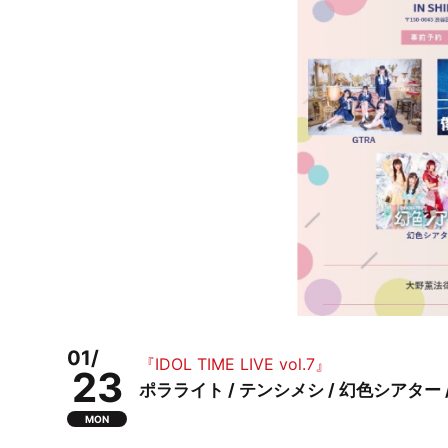
01/
『IDOL TIME LIVE vol.7』
23
ポラライト / テンシメシ / 幻色シアター /
MON