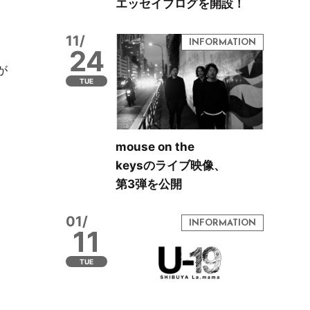
エッセイブログを開設！
11/
24
が
TUE
mouse on the
keysのライブ映像、
第3弾を公開
01/
11
TUE