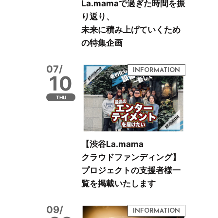
La.mamaで過ぎた時間を振
り返り、
未来に積み上げていくため
の特集企画
07/
10
THU
【渋谷La.mama
クラウドファンディング】
プロジェクトの支援者様一
覧を掲載いたします
09/