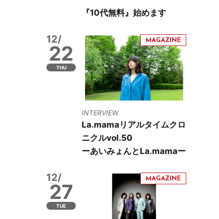
『10代無料』始めます
12/
22
THU
INTERVIEW
La.mamaリアルタイムクロ
ニクルvol.50
ーあいみょんとLa.mamaー
12/
27
TUE