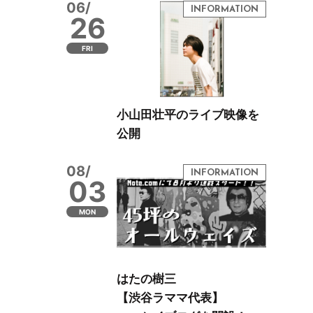
06/
26
FRI
小山田壮平のライブ映像を
公開
08/
03
MON
はたの樹三
【渋谷ラママ代表】