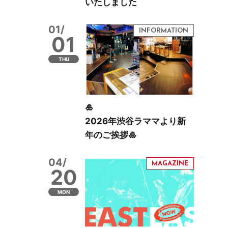
いたしました
01/
01
THU
🎍
2026年渋谷ラママより新
年のご挨拶🎍
04/
20
MON