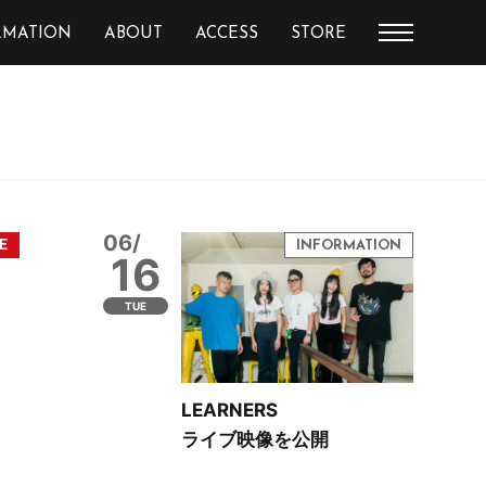
RMATION
ABOUT
ACCESS
STORE
06/
16
TUE
LEARNERS
ライブ映像を公開