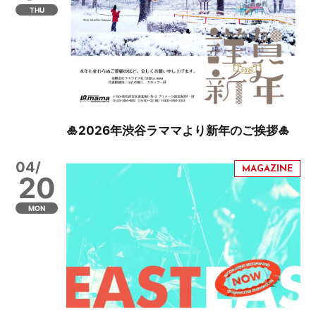
THU
🎍2026年渋谷ラママより新年のご挨拶🎍
04/
20
MON