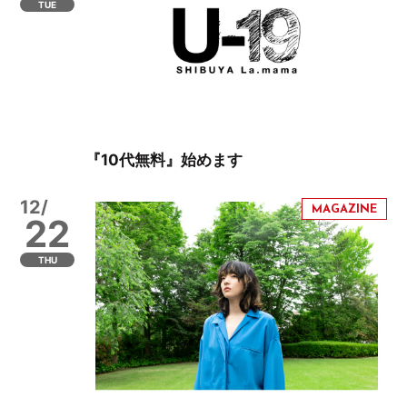
TUE
『10代無料』始めます
12/
22
THU