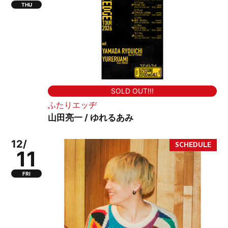
THU
SOLD OUT!!!
ふたりエッヂ
山田亮一 / ゆれるあみ
12/
11
FRI