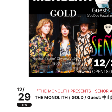
12/
『THE MONOLITH PRESENTS SEÑOR A
29
THE MONOLITH / GOLD / Guest: 中
THU