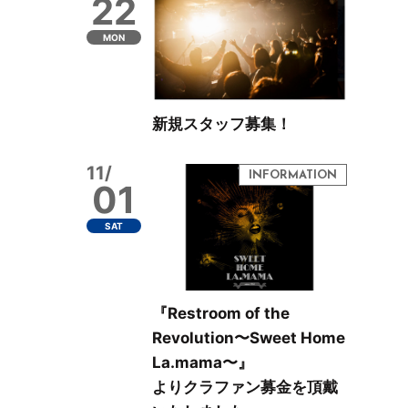
22
MON
新規スタッフ募集！
11/
01
SAT
『Restroom of the
Revolution〜Sweet Home
La.mama〜』
よりクラファン募金を頂戴