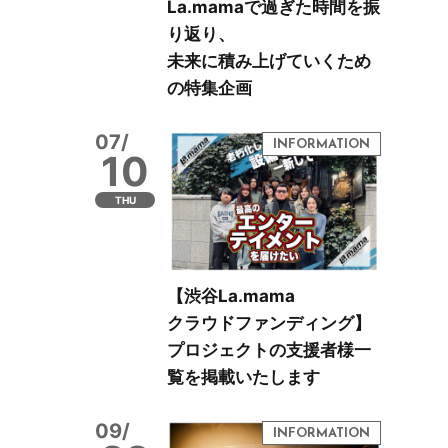
La.mamaで過ぎた時間を振
り返り、
未来に積み上げていくため
の特集企画
07/
10
THU
【渋谷La.mama
クラウドファンディング】
プロジェクトの支援者様一
覧を掲載いたします
09/