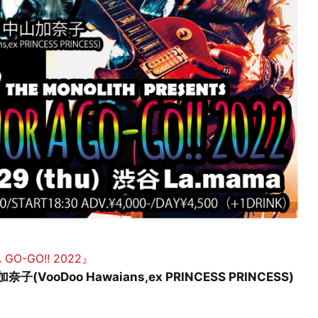
 GO-GO!! 2022』
山加奈子(VooDoo Hawaians,ex PRINCESS PRINCESS)