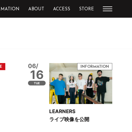
RMATION
ABOUT
ACCESS
STORE
06/
16
TUE
LEARNERS
ライブ映像を公開