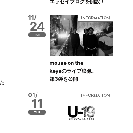
エッセイブログを開設！
11/
24
TUE
mouse on the
keysのライブ映像、
第3弾を公開
だ
01/
11
TUE