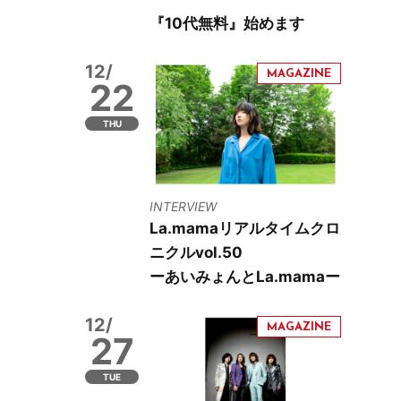
『10代無料』始めます
12/
22
THU
INTERVIEW
La.mamaリアルタイムクロ
ニクルvol.50
ーあいみょんとLa.mamaー
12/
27
TUE