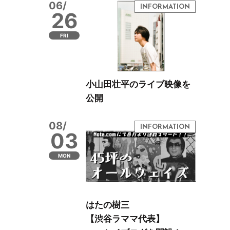
06/
26
FRI
小山田壮平のライブ映像を
公開
08/
03
MON
はたの樹三
【渋谷ラママ代表】