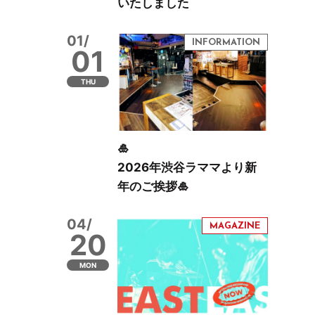
いたしました
01/
01
THU
🎍
2026年渋谷ラママより新
年のご挨拶🎍
04/
20
MON