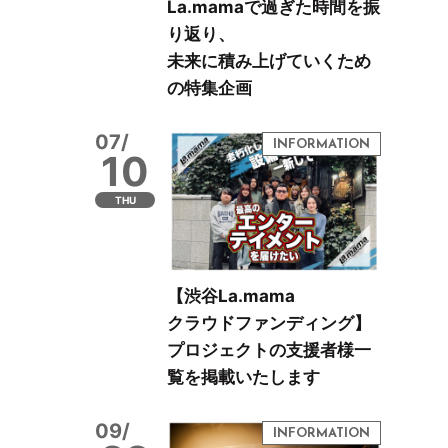
La.mamaで過ぎた時間を振
り返り、
未来に積み上げていくため
の特集企画
07/
10
THU
【渋谷La.mama
クラウドファンディング】
プロジェクトの支援者様一
覧を掲載いたします
09/