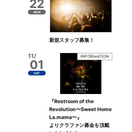
22
MON
新規スタッフ募集！
11/
01
SAT
『Restroom of the
Revolution〜Sweet Home
La.mama〜』
よりクラファン募金を頂戴