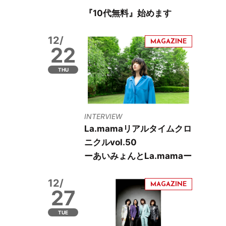
『10代無料』始めます
12/
22
THU
INTERVIEW
La.mamaリアルタイムクロ
ニクルvol.50
ーあいみょんとLa.mamaー
12/
27
TUE