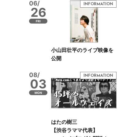
06/
26
FRI
小山田壮平のライブ映像を
公開
08/
03
MON
はたの樹三
【渋谷ラママ代表】