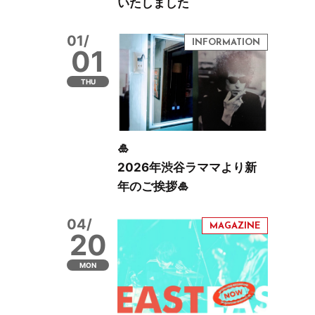
いたしました
01/
01
THU
🎍
2026年渋谷ラママより新
年のご挨拶🎍
04/
20
MON