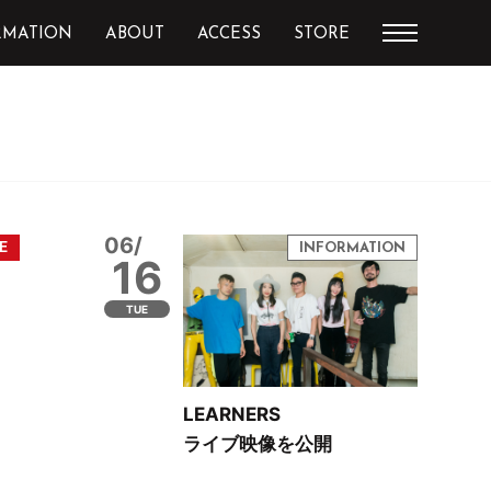
RMATION
ABOUT
ACCESS
STORE
06/
16
TUE
LEARNERS
ライブ映像を公開