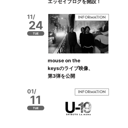
エッセイブログを開設！
11/
24
TUE
mouse on the
keysのライブ映像、
第3弾を公開
01/
11
TUE
ま