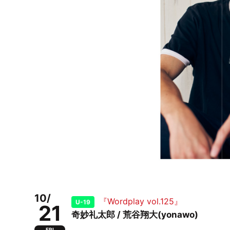
10/
『Wordplay vol.125』
U-19
21
奇妙礼太郎 / 荒谷翔大(yonawo)
FRI