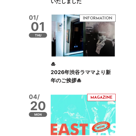
いたしました
01/
01
THU
🎍
2026年渋谷ラママより新
年のご挨拶🎍
04/
20
MON