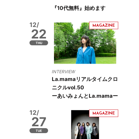
『10代無料』始めます
12/
22
THU
INTERVIEW
La.mamaリアルタイムクロ
ニクルvol.50
ーあいみょんとLa.mamaー
12/
27
TUE