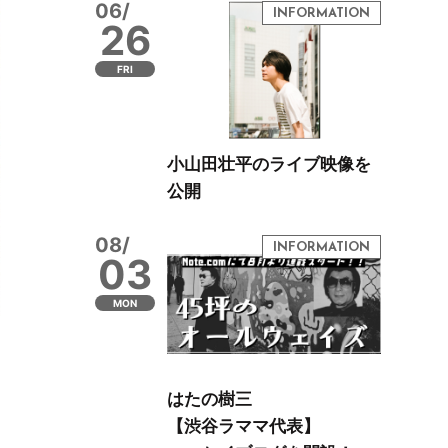
06/
26
FRI
小山田壮平のライブ映像を
公開
08/
03
MON
はたの樹三
【渋谷ラママ代表】