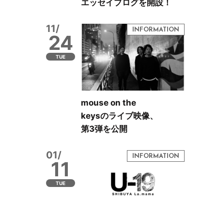
エッセイブログを開設！
11/
24
TUE
mouse on the
keysのライブ映像、
第3弾を公開
01/
11
TUE