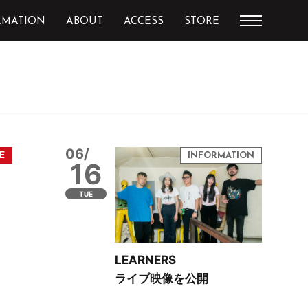
RMATION
ABOUT
ACCESS
STORE
06/
16
TUE
LEARNERS
ライブ映像を公開