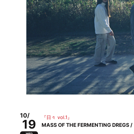
10/
『日々 vol.1』
19
MASS OF THE FERMENTING DREGS / u
WED