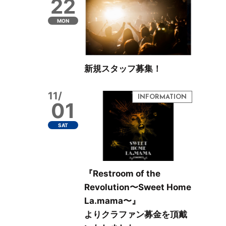
22
MON
新規スタッフ募集！
11/
01
SAT
『Restroom of the
Revolution〜Sweet Home
La.mama〜』
よりクラファン募金を頂戴