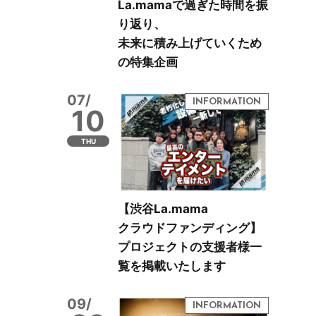
La.mamaで過ぎた時間を振
り返り、
未来に積み上げていくため
の特集企画
07/
10
THU
【渋谷La.mama
クラウドファンディング】
プロジェクトの支援者様一
覧を掲載いたします
09/