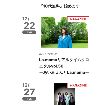
『10代無料』始めます
12/
22
THU
INTERVIEW
La.mamaリアルタイムクロ
ニクルvol.50
ーあいみょんとLa.mamaー
12/
27
TUE