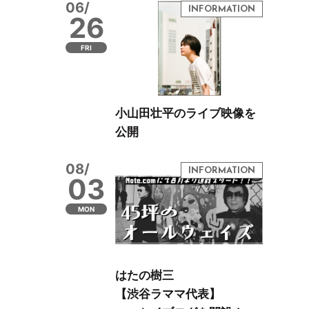
06/
26
FRI
小山田壮平のライブ映像を
公開
08/
03
MON
はたの樹三
【渋谷ラママ代表】