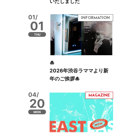
いたしました
01/
01
THU
🎍
2026年渋谷ラママより新
年のご挨拶🎍
04/
20
MON