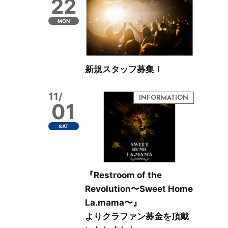
22
MON
新規スタッフ募集！
11/
01
SAT
『Restroom of the
Revolution〜Sweet Home
La.mama〜』
よりクラファン募金を頂戴