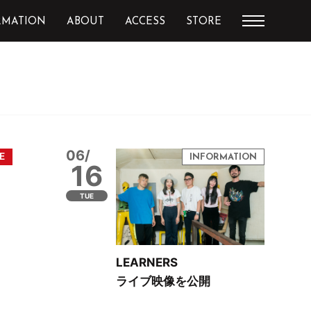
RMATION
ABOUT
ACCESS
STORE
06/
16
TUE
LEARNERS
ライブ映像を公開