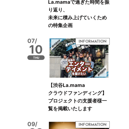
La.mamaで過ぎた時間を振
り返り、
未来に積み上げていくため
の特集企画
07/
10
THU
【渋谷La.mama
クラウドファンディング】
プロジェクトの支援者様一
覧を掲載いたします
09/