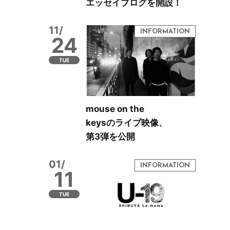
エッセイブログを開設！
11/
24
TUE
mouse on the
keysのライブ映像、
第3弾を公開
01/
11
TUE