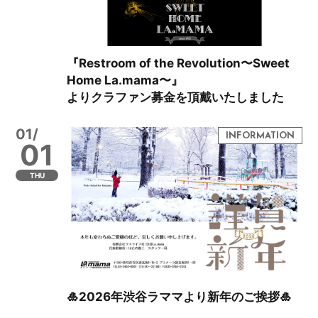
『Restroom of the Revolution〜Sweet
Home La.mama〜』
よりクラファン募金を頂戴いたしました
01/
01
THU
🎍2026年渋谷ラママより新年のご挨拶🎍