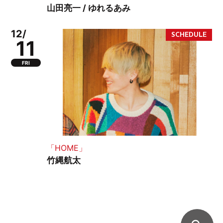
山田亮一 / ゆれるあみ
12/
11
FRI
「HOME」
竹縄航太