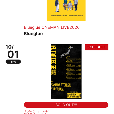
Blueglue ONEMAN LIVE2026
Blueglue
10/
01
THU
SOLD OUT!!!
ふたりエッヂ