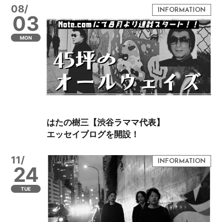
08/
03
MON
はたの樹三【渋谷ラママ代表】
エッセイブログを開設！
11/
24
TUE