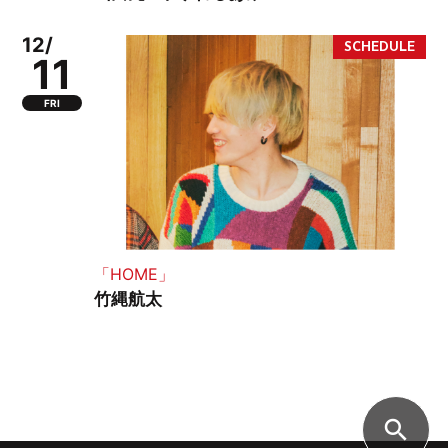
12/
11
FRI
「HOME」
竹縄航太
search