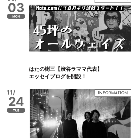
03
MON
はたの樹三【渋谷ラママ代表】
エッセイブログを開設！
11/
24
TUE