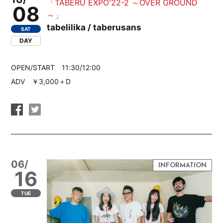
「TABERU EXPO'22-2 ～OVER GROUND
08
～」
tabelilika / taberusans
SAT
DAY
OPEN/START 11:30/12:00
ADV ￥3,000＋D
06/
16
TUE