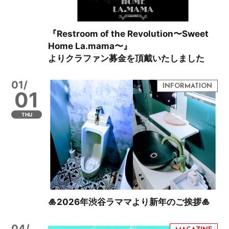
『Restroom of the Revolution〜Sweet
Home La.mama〜』
よりクラファン募金を頂戴いたしました
01/
01
THU
🎍2026年渋谷ラママより新年のご挨拶🎍
04/