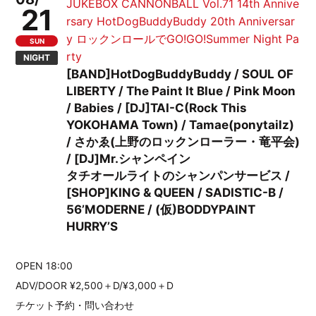
JUKEBOX CANNONBALL Vol.71 14th Annive
21
rsary HotDogBuddyBuddy 20th Anniversar
y ロックンロールでGO!GO!Summer Night Pa
SUN
rty
NIGHT
[BAND]HotDogBuddyBuddy / SOUL OF
LIBERTY / The Paint It Blue / Pink Moon
/ Babies / [DJ]TAI-C(Rock This
YOKOHAMA Town) / Tamae(ponytailz)
/ さかゑ(上野のロックンローラー・竜平会)
/ [DJ]Mr.シャンペイン
タチオールライトのシャンパンサービス /
[SHOP]KING & QUEEN / SADISTIC-B /
56’MODERNE / (仮)BODDYPAINT
HURRY’S
OPEN 18:00
ADV/DOOR ¥2,500＋D/¥3,000＋D
チケット予約・問い合わせ