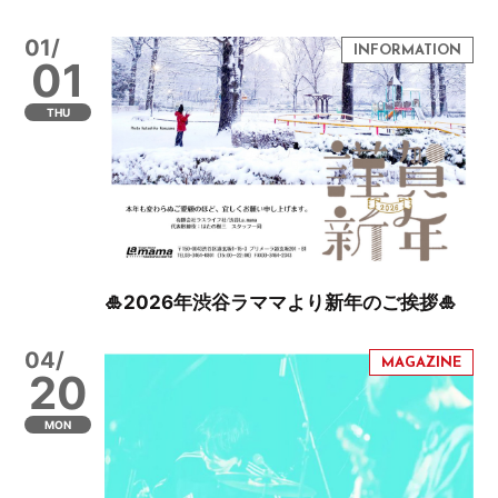
01/
01
THU
🎍2026年渋谷ラママより新年のご挨拶🎍
04/
20
MON