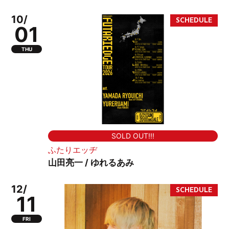
10/
01
THU
SOLD OUT!!!
ふたりエッヂ
山田亮一 / ゆれるあみ
12/
11
FRI