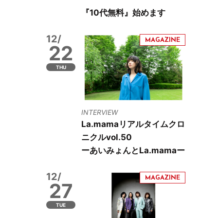
『10代無料』始めます
12/
22
THU
INTERVIEW
La.mamaリアルタイムクロ
ニクルvol.50
ーあいみょんとLa.mamaー
12/
27
TUE