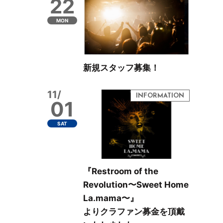
22
MON
新規スタッフ募集！
11/
01
SAT
『Restroom of the
Revolution〜Sweet Home
La.mama〜』
よりクラファン募金を頂戴