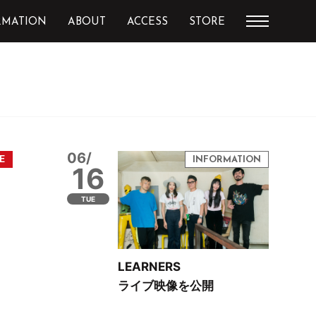
RMATION
ABOUT
ACCESS
STORE
06/
16
TUE
LEARNERS
ライブ映像を公開