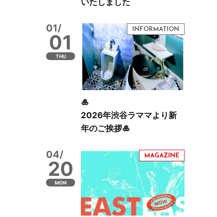
いたしました
01/
01
THU
🎍
2026年渋谷ラママより新
年のご挨拶🎍
04/
20
MON