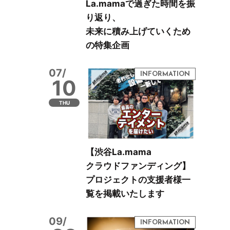
La.mamaで過ぎた時間を振
り返り、
未来に積み上げていくため
の特集企画
07/
10
THU
【渋谷La.mama
クラウドファンディング】
プロジェクトの支援者様一
覧を掲載いたします
09/