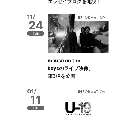
エッセイブログを開設！
11/
24
TUE
mouse on the
keysのライブ映像、
第3弾を公開
01/
11
TUE