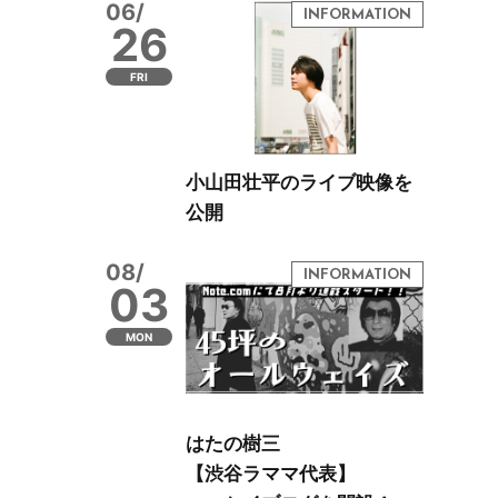
06/
26
FRI
小山田壮平のライブ映像を
公開
08/
03
MON
はたの樹三
【渋谷ラママ代表】