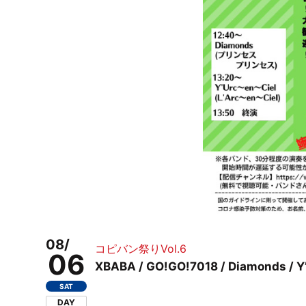
08/
コピバン祭りVol.6
06
XBABA / GO!GO!7018 / Diamonds /
SAT
DAY