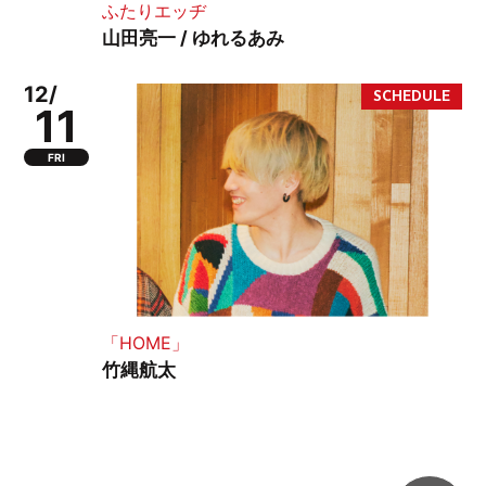
ふたりエッヂ
山田亮一 / ゆれるあみ
12/
11
FRI
「HOME」
竹縄航太