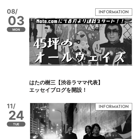
08/
03
MON
はたの樹三【渋谷ラママ代表】
エッセイブログを開設！
11/
24
TUE