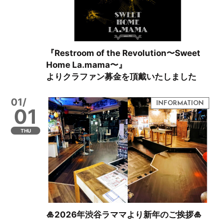
『Restroom of the Revolution〜Sweet
Home La.mama〜』
よりクラファン募金を頂戴いたしました
01/
01
THU
🎍2026年渋谷ラママより新年のご挨拶🎍