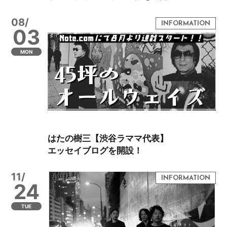
08/
03
MON
はたの樹三【渋谷ラママ代表】
エッセイブログを開設！
11/
24
TUE