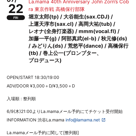
La.mama 40th Anniversary John Zorn’s Cob
22
ra 東京作戦 高橋保行部隊
堀京太郎(tp) / 大谷能生(sax.CDJ) /
FRI
上運天淳市(sax.cl) / 高岡大祐(tub) /
レオナ(全身打楽器) / mmm(vocal.fl) /
加藤一平(g) / 阿部真武(el-b) / 秋元修(ds)
/ みどりん(ds) / 荒悠平(dance) / 高橋保行
(tb) / 巻上公一(プロンプター、
プロデュース)
OPEN/START 18:30/19:00
ADV/DOOR ¥3,000＋D/¥3,500＋D
入場順 : 整列順
6/9(木)21:00よりLa.mamaメール予約にてチケット受付開始
INFORMATION 渋谷La.mama
info@lamama.net
La.mamaメール予約に関して[整列順]