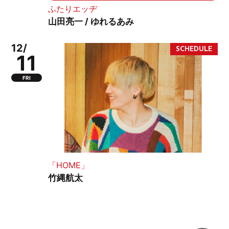
ふたりエッヂ
山田亮一 / ゆれるあみ
12/
11
FRI
「HOME」
竹縄航太