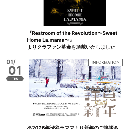
『Restroom of the Revolution〜Sweet
Home La.mama〜』
よりクラファン募金を頂戴いたしました
01/
01
THU
🎍2026年渋谷ラママより新年のご挨拶🎍