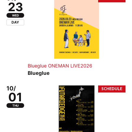
23
WED
DAY
Blueglue ONEMAN LIVE2026
Blueglue
10/
01
THU