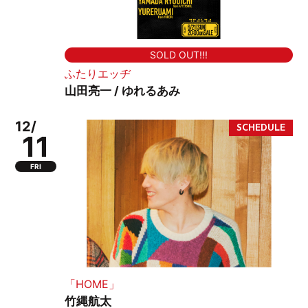
SOLD OUT!!!
ふたりエッヂ
山田亮一 / ゆれるあみ
12/
11
FRI
「HOME」
竹縄航太