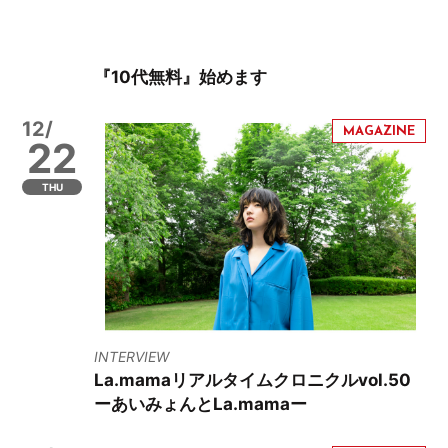
『10代無料』始めます
12/
22
THU
INTERVIEW
La.mamaリアルタイムクロニクルvol.50
ーあいみょんとLa.mamaー