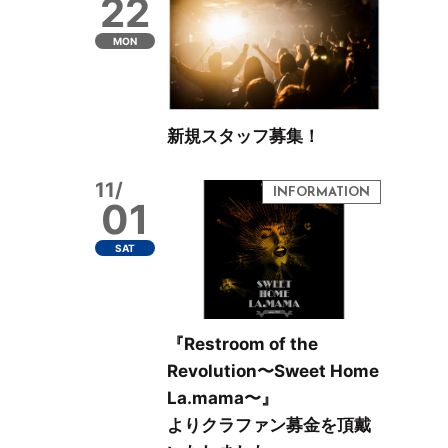
22
MON
新規スタッフ募集！
11/
01
SAT
『Restroom of the
Revolution〜Sweet Home
La.mama〜』
よりクラファン募金を頂戴