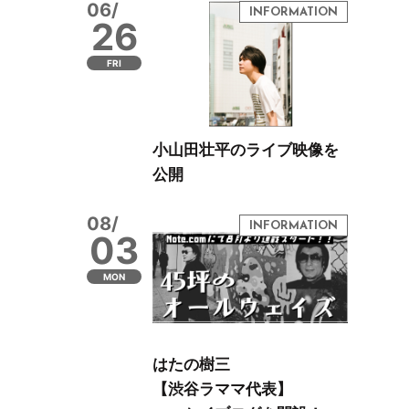
06/
26
FRI
小山田壮平のライブ映像を
公開
08/
03
MON
はたの樹三
【渋谷ラママ代表】