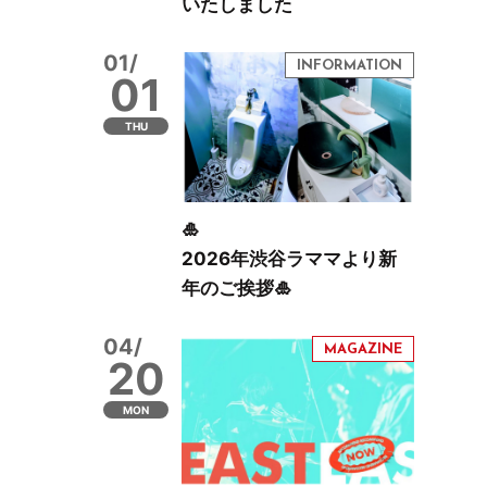
いたしました
01/
01
THU
🎍
2026年渋谷ラママより新
年のご挨拶🎍
04/
20
MON