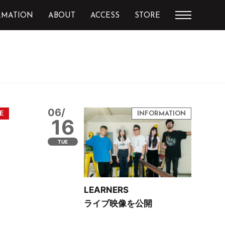
RMATION
ABOUT
ACCESS
STORE
06/
16
TUE
LEARNERS
ライブ映像を公開