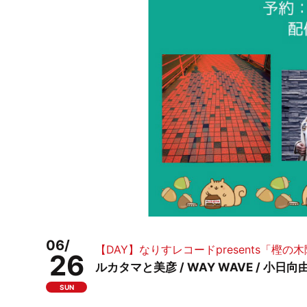
06/
【DAY】なりすレコードpresents「樫
26
ルカタマと美彦 / WAY WAVE / 小日向
SUN