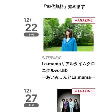
『10代無料』始めます
12/
22
THU
INTERVIEW
La.mamaリアルタイムクロ
ニクルvol.50
ーあいみょんとLa.mamaー
12/
27
TUE