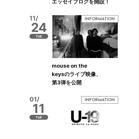
エッセイブログを開設！
11/
24
TUE
mouse on the
keysのライブ映像、
第3弾を公開
01/
11
TUE