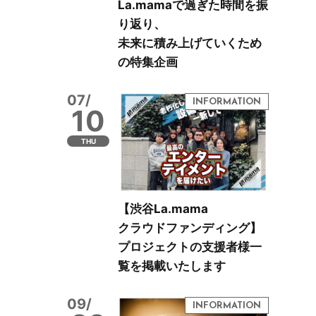
La.mamaで過ぎた時間を振
り返り、
未来に積み上げていくため
の特集企画
07/
10
THU
【渋谷La.mama
クラウドファンディング】
プロジェクトの支援者様一
覧を掲載いたします
09/