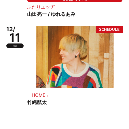
ふたりエッヂ
山田亮一 / ゆれるあみ
12/
11
FRI
「HOME」
竹縄航太