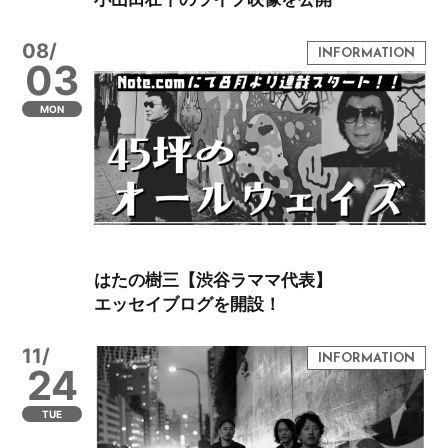
08/
03
MON
はたの樹三【渋谷ラママ代表】
エッセイブログを開設！
11/
24
TUE