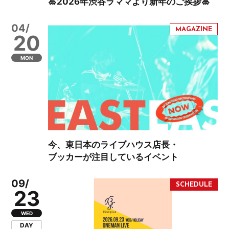
🎍2026年渋谷ラママより新年のご挨拶🎍
04/
20
MON
今、東日本のライブハウス店長・
ブッカーが注目しているイベント
09/
23
WED
DAY