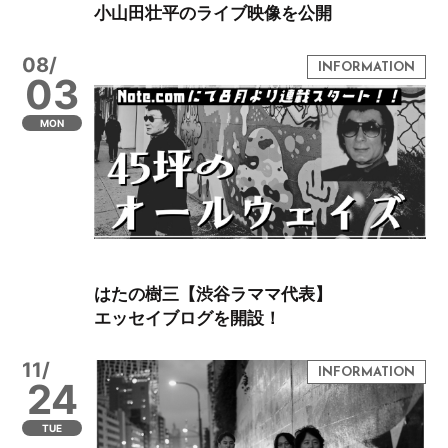
小山田壮平のライブ映像を公開
08/
03
MON
はたの樹三【渋谷ラママ代表】
エッセイブログを開設！
11/
24
TUE