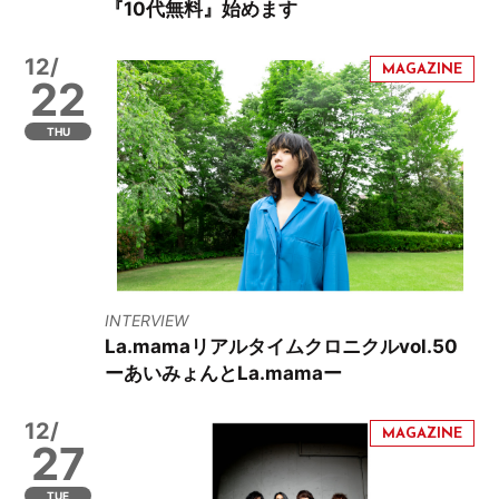
『10代無料』始めます
12/
22
THU
INTERVIEW
La.mamaリアルタイムクロニクルvol.50
ーあいみょんとLa.mamaー
12/
27
TUE