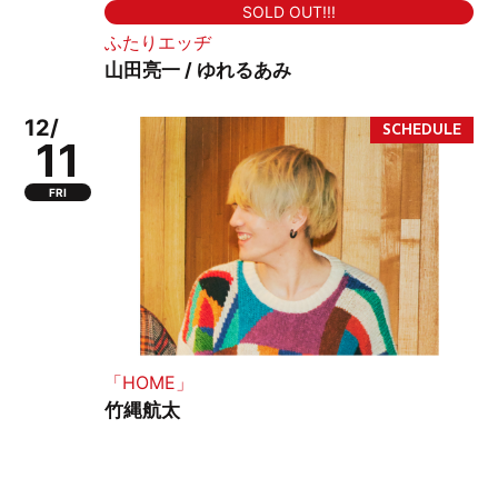
SOLD OUT!!!
ふたりエッヂ
山田亮一 / ゆれるあみ
12/
11
FRI
「HOME」
竹縄航太