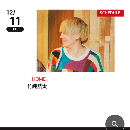
12/
11
FRI
「HOME」
竹縄航太
search