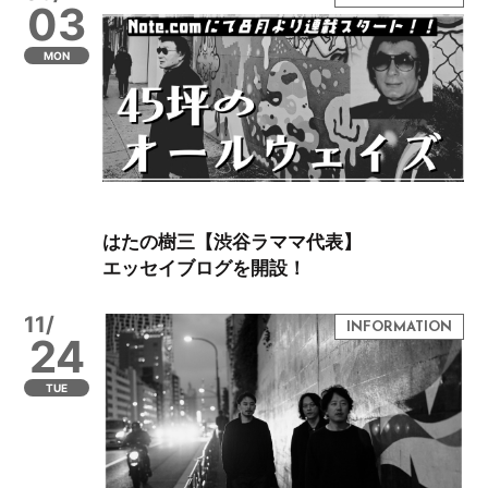
03
MON
はたの樹三【渋谷ラママ代表】
エッセイブログを開設！
11/
24
TUE