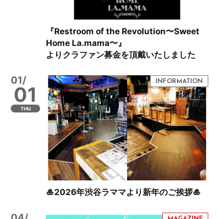
『Restroom of the Revolution〜Sweet
Home La.mama〜』
よりクラファン募金を頂戴いたしました
01/
01
THU
🎍2026年渋谷ラママより新年のご挨拶🎍
04/