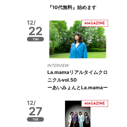
『10代無料』始めます
12/
22
THU
INTERVIEW
La.mamaリアルタイムクロ
ニクルvol.50
ーあいみょんとLa.mamaー
12/
27
TUE