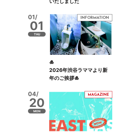
いたしました
01/
01
THU
🎍
2026年渋谷ラママより新
年のご挨拶🎍
04/
20
MON