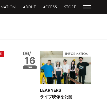
RMATION
ABOUT
ACCESS
STORE
06/
16
TUE
LEARNERS
ライブ映像を公開