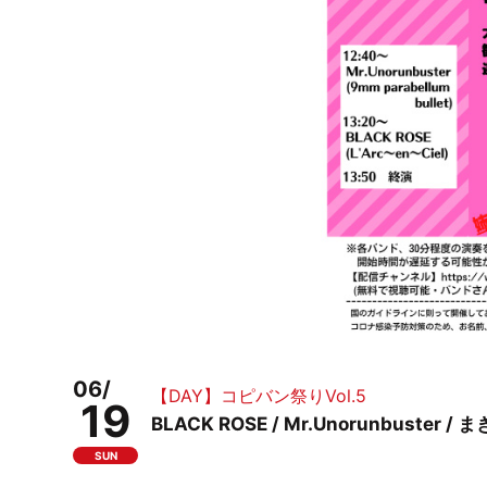
06/
【DAY】コピバン祭りVol.5
19
BLACK ROSE / Mr.Unorunbuster / ま
SUN