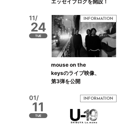
エッセイブログを開設！
11/
24
TUE
mouse on the
keysのライブ映像、
第3弾を公開
01/
11
TUE