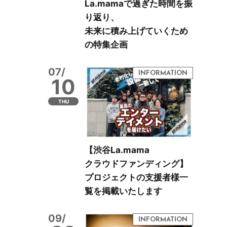
La.mamaで過ぎた時間を振
り返り、
未来に積み上げていくため
の特集企画
07/
10
THU
【渋谷La.mama
クラウドファンディング】
プロジェクトの支援者様一
覧を掲載いたします
09/