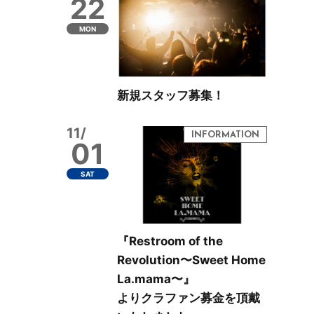
22
MON
新規スタッフ募集！
11/
01
SAT
『Restroom of the
Revolution〜Sweet Home
La.mama〜』
よりクラファン募金を頂戴