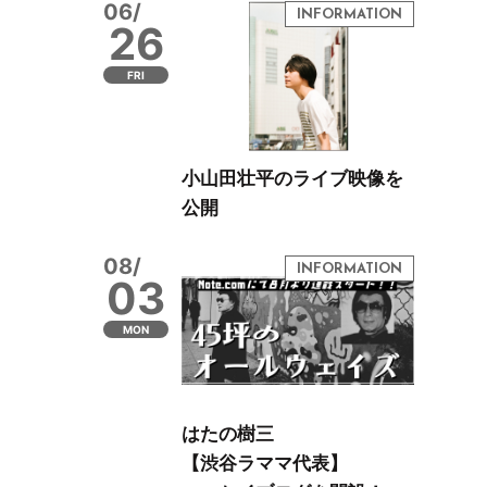
06/
26
FRI
小山田壮平のライブ映像を
公開
08/
03
MON
はたの樹三
【渋谷ラママ代表】