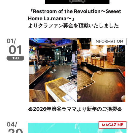
『Restroom of the Revolution〜Sweet
Home La.mama〜』
よりクラファン募金を頂戴いたしました
01/
01
THU
🎍2026年渋谷ラママより新年のご挨拶🎍
04/