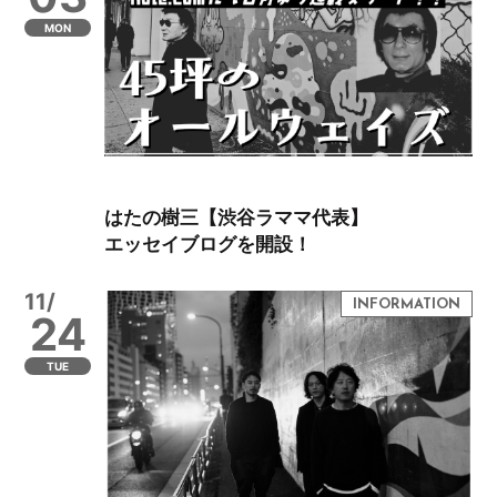
MON
はたの樹三【渋谷ラママ代表】
エッセイブログを開設！
11/
24
TUE