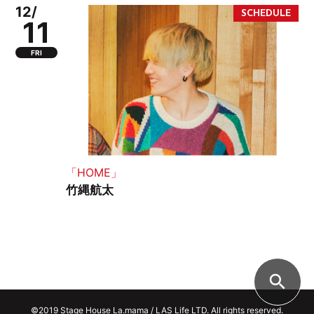
12/
11
FRI
「HOME」
竹縄航太
search
©2019 Stage House La.mama / LAS Life LTD. All rights reserved.