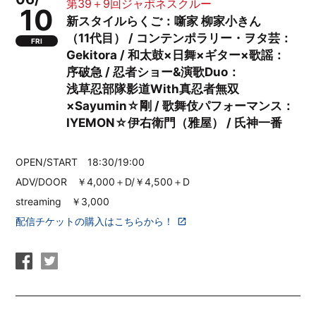
第39＋9回ジャポネスクルー
10
新スタイルらくご：噺家 柳家小きん
（11代目） / コンテンポラリー・ヲタ芸：
FRI
Gekitora / 和太鼓×日舞×ギター×歌謡：
序破急 / 忍者ショー&演歌Duo：
浅草忍部隊影道With真忍者無双
×Sayumin☆剛 / 歌舞伎パフォーマンス：
IYEMON☆伊右衛門（雅屋） / 氏神一番
OPEN/START 18:30/19:00
ADV/DOOR ￥4,000＋D/￥4,500＋D
streaming ￥3,000
配信チケットの購入はこちらから！