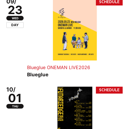
09/
23
WED
DAY
Blueglue ONEMAN LIVE2026
Blueglue
10/
01
THU