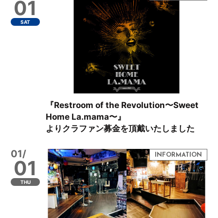
01
SAT
『Restroom of the Revolution〜Sweet
Home La.mama〜』
よりクラファン募金を頂戴いたしました
01/
01
THU