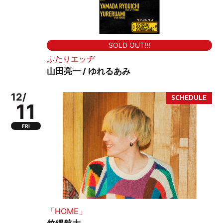
SOLD OUT!!!
ふたりエッヂ
山田亮一 / ゆれるあみ
12/
11
FRI
「HOME」