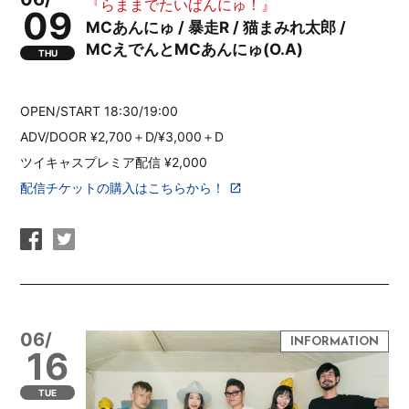
『らままでたいばんにゅ！』
09
MCあんにゅ / 暴走R / 猫まみれ太郎 /
MCえでんとMCあんにゅ(O.A)
THU
OPEN/START 18:30/19:00
ADV/DOOR ¥2,700＋D/¥3,000＋D
ツイキャスプレミア配信 ¥2,000
配信チケットの購入はこちらから！
06/
16
TUE