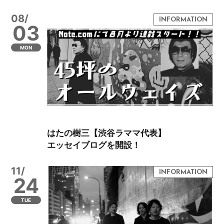
08/
03
MON
はたの樹三【渋谷ラママ代表】
エッセイブログを開設！
11/
24
TUE