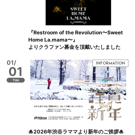
『Restroom of the Revolution〜Sweet
Home La.mama〜』
よりクラファン募金を頂戴いたしました
01/
01
THU
🎍2026年渋谷ラママより新年のご挨拶🎍