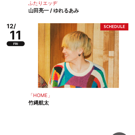
ふたりエッヂ
山田亮一 / ゆれるあみ
12/
11
FRI
「HOME」
竹縄航太