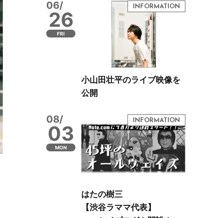
06/
26
FRI
小山田壮平のライブ映像を
公開
08/
03
MON
はたの樹三
【渋谷ラママ代表】