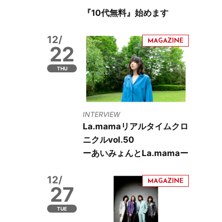
『10代無料』始めます
12/
22
THU
INTERVIEW
La.mamaリアルタイムクロ
ニクルvol.50
ーあいみょんとLa.mamaー
12/
27
TUE