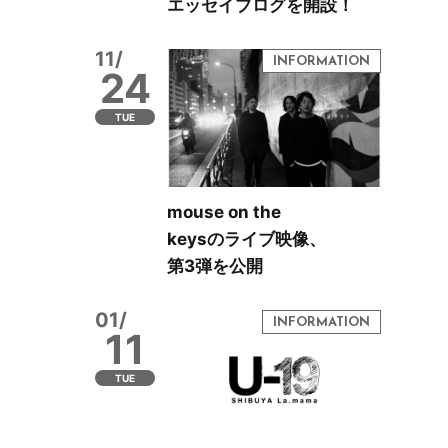
エッセイブログを開設！
11/
24
TUE
mouse on the
keysのライブ映像、
第3弾を公開
01/
11
TUE