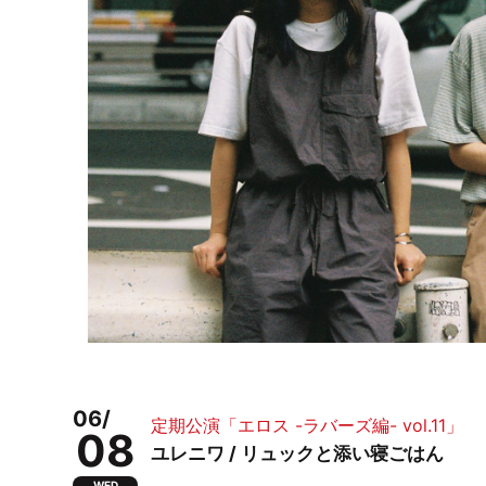
06/
定期公演「エロス -ラバーズ編- vol.11」
08
ユレニワ / リュックと添い寝ごはん
WED