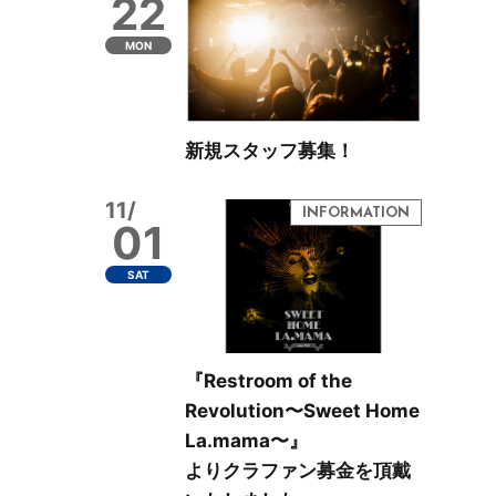
22
MON
新規スタッフ募集！
11/
01
SAT
『Restroom of the
Revolution〜Sweet Home
La.mama〜』
よりクラファン募金を頂戴