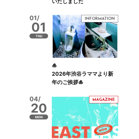
いたしました
01/
01
THU
🎍
2026年渋谷ラママより新
年のご挨拶🎍
04/
20
MON