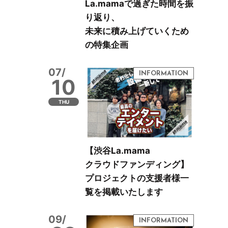
La.mamaで過ぎた時間を振
り返り、
未来に積み上げていくため
の特集企画
07/
10
THU
【渋谷La.mama
クラウドファンディング】
プロジェクトの支援者様一
覧を掲載いたします
09/