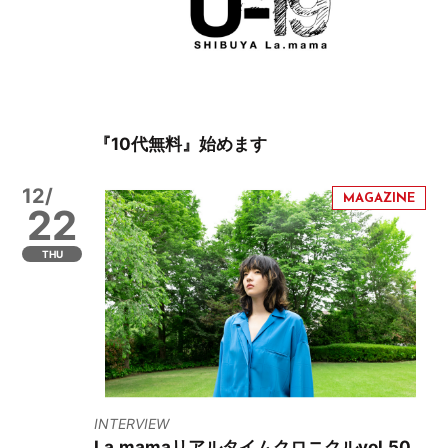
『10代無料』始めます
12/
22
THU
INTERVIEW
La.mamaリアルタイムクロニクルvol.50