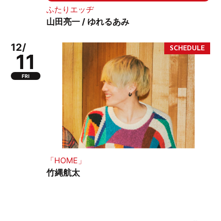
ふたりエッヂ
山田亮一 / ゆれるあみ
12/
11
FRI
「HOME」
竹縄航太