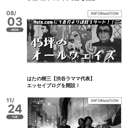
08/
03
MON
はたの樹三【渋谷ラママ代表】
エッセイブログを開設！
11/
24
TUE