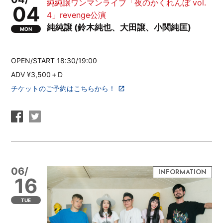
純純譲ワンマンライブ「夜のかくれんぼ vol.
04
4」revenge公演
純純譲 (鈴木純也、大田譲、小関純匡)
MON
OPEN/START 18:30/19:00
ADV ¥3,500＋D
チケットのご予約はこちらから！
06/
16
TUE