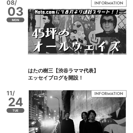
08/
03
MON
はたの樹三【渋谷ラママ代表】
エッセイブログを開設！
11/
24
TUE