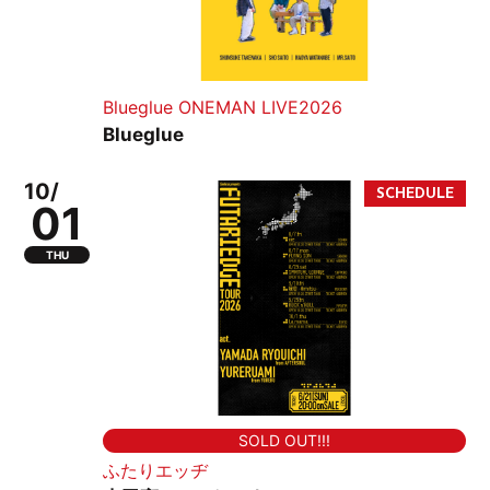
Blueglue ONEMAN LIVE2026
Blueglue
10/
01
THU
SOLD OUT!!!
ふたりエッヂ