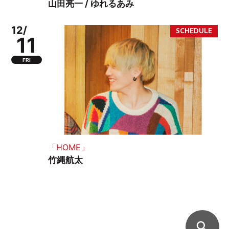
山田亮一 / ゆれるあみ
12/
11
FRI
「HOME」
竹縄航太
search