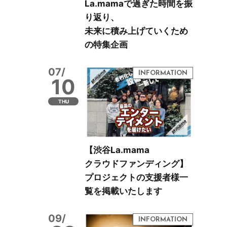
La.mamaで過ぎた時間を振
り返り、
未来に積み上げていくため
の特集企画
07/
10
THU
【渋谷La.mama
クラウドファンディング】
プロジェクトの支援者様一
覧を掲載いたします
09/