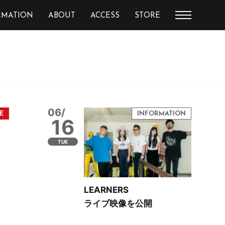
RMATION
ABOUT
ACCESS
STORE
06/
16
TUE
LEARNERS
ライブ映像を公開