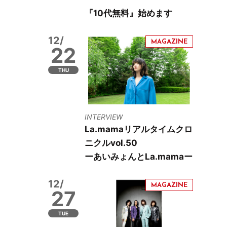
『10代無料』始めます
12/
22
THU
INTERVIEW
La.mamaリアルタイムクロ
ニクルvol.50
ーあいみょんとLa.mamaー
12/
27
TUE