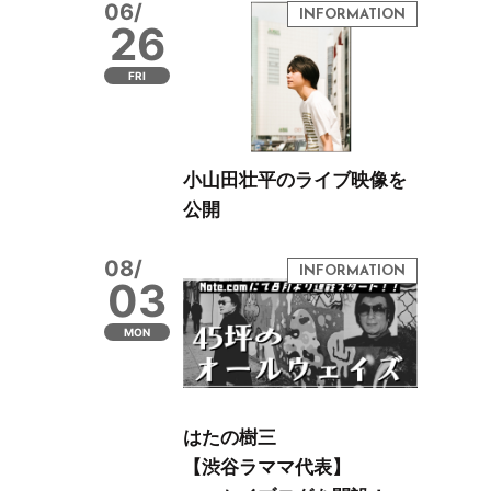
06/
26
FRI
小山田壮平のライブ映像を
公開
08/
03
MON
はたの樹三
【渋谷ラママ代表】