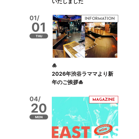
いたしました
01/
01
THU
🎍
2026年渋谷ラママより新
年のご挨拶🎍
04/
20
MON