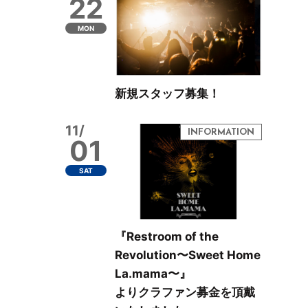
22
MON
新規スタッフ募集！
11/
01
SAT
『Restroom of the
Revolution〜Sweet Home
La.mama〜』
よりクラファン募金を頂戴