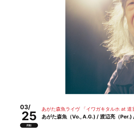
03/
あがた森魚ライヴ 「イワガキタルホ at 道玄坂
25
あがた森魚（Vo., A.G.) / 渡辺亮（Per.
FRI