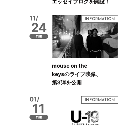
エッセイブログを開設！
11/
24
TUE
mouse on the
keysのライブ映像、
第3弾を公開
01/
11
TUE