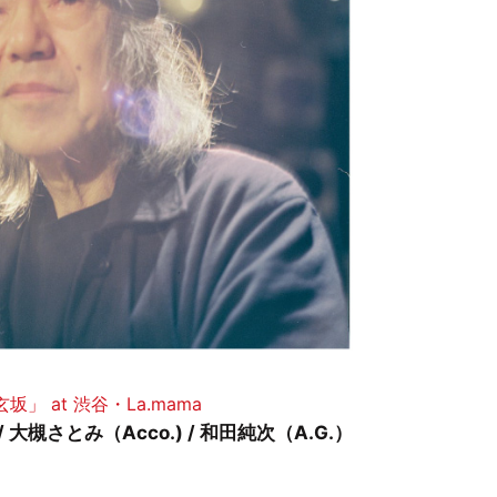
」 at 渋谷・La.mama
) / 大槻さとみ（Acco.) / 和田純次（A.G.）