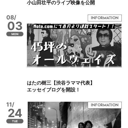
小山田壮平のライブ映像を公開
08/
03
MON
はたの樹三【渋谷ラママ代表】
エッセイブログを開設！
11/
24
TUE