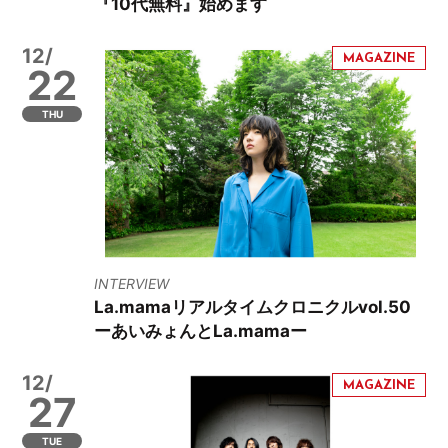
『10代無料』始めます
12/
22
THU
INTERVIEW
La.mamaリアルタイムクロニクルvol.50
ーあいみょんとLa.mamaー
12/
27
TUE