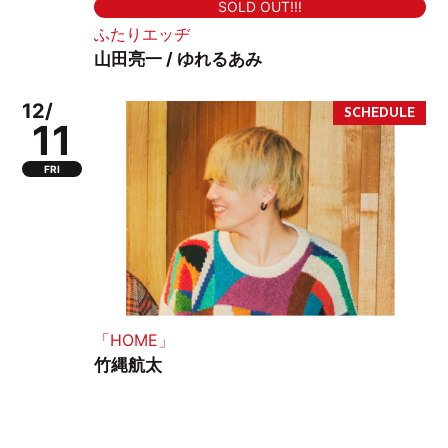
SOLD OUT!!!
ふたりエッヂ
山田亮一 / ゆれるあみ
12/
11
FRI
「HOME」
竹縄航太