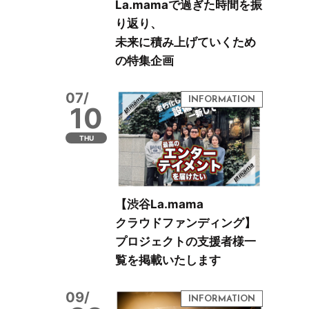
La.mamaで過ぎた時間を振
り返り、
未来に積み上げていくため
の特集企画
07/
10
THU
【渋谷La.mama
クラウドファンディング】
プロジェクトの支援者様一
覧を掲載いたします
09/