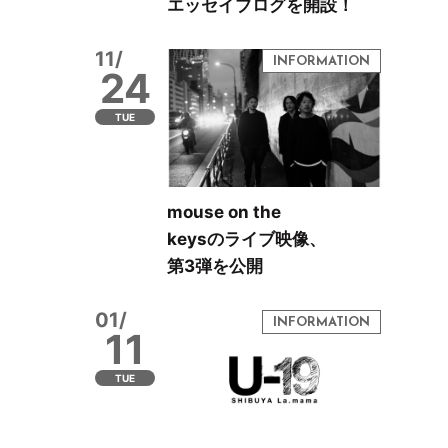
エッセイブログを開設！
11/
24
TUE
mouse on the
keysのライブ映像、
第3弾を公開
01/
11
TUE