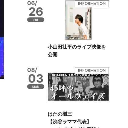
06/
26
FRI
小山田壮平のライブ映像を
公開
08/
03
MON
はたの樹三
【渋谷ラママ代表】