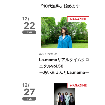
『10代無料』始めます
12/
22
THU
INTERVIEW
La.mamaリアルタイムクロ
ニクルvol.50
ーあいみょんとLa.mamaー
12/
27
TUE