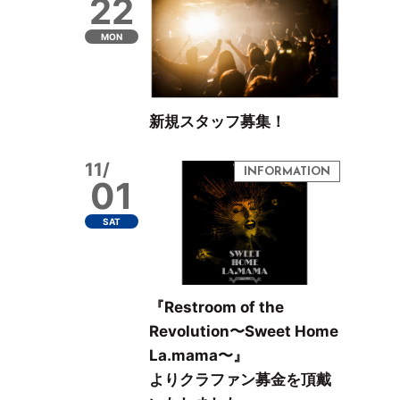
22
MON
新規スタッフ募集！
11/
01
SAT
『Restroom of the
Revolution〜Sweet Home
La.mama〜』
よりクラファン募金を頂戴