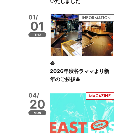
いたしました
01/
01
THU
🎍
2026年渋谷ラママより新
年のご挨拶🎍
04/
20
MON