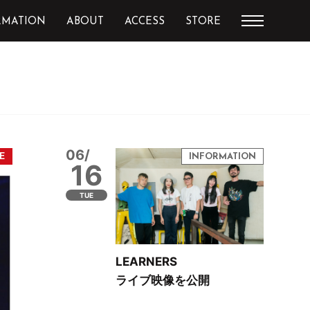
RMATION
ABOUT
ACCESS
STORE
06/
16
TUE
LEARNERS
ライブ映像を公開