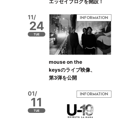
エッセイブログを開設！
11/
24
TUE
mouse on the
keysのライブ映像、
第3弾を公開
01/
11
TUE