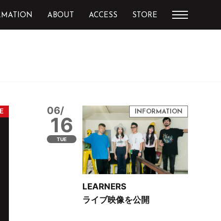
RMATION
ABOUT
ACCESS
STORE
06/
16
TUE
LEARNERS
ライブ映像を公開