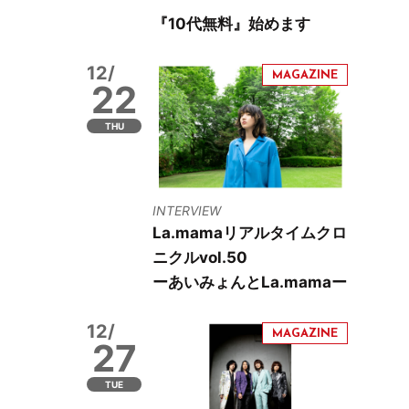
『10代無料』始めます
12/
22
THU
INTERVIEW
La.mamaリアルタイムクロ
ニクルvol.50
ーあいみょんとLa.mamaー
12/
27
TUE