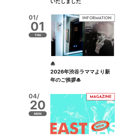
いたしました
01/
01
THU
🎍
2026年渋谷ラママより新
年のご挨拶🎍
04/
20
MON