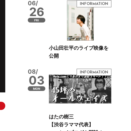
06/
26
FRI
小山田壮平のライブ映像を
公開
08/
03
MON
はたの樹三
【渋谷ラママ代表】