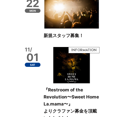
22
MON
新規スタッフ募集！
11/
01
SAT
『Restroom of the
Revolution〜Sweet Home
La.mama〜』
よりクラファン募金を頂戴