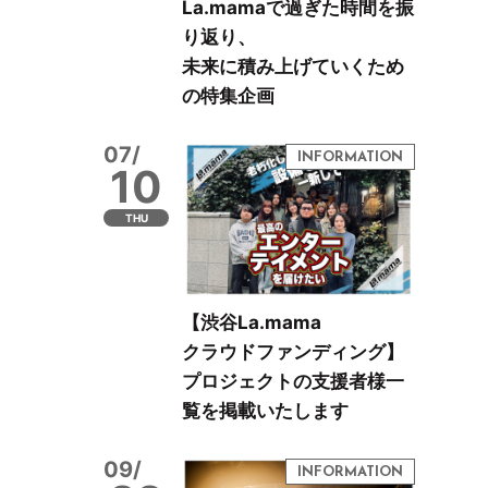
La.mamaで過ぎた時間を振
り返り、
未来に積み上げていくため
の特集企画
07/
10
THU
【渋谷La.mama
クラウドファンディング】
プロジェクトの支援者様一
覧を掲載いたします
09/