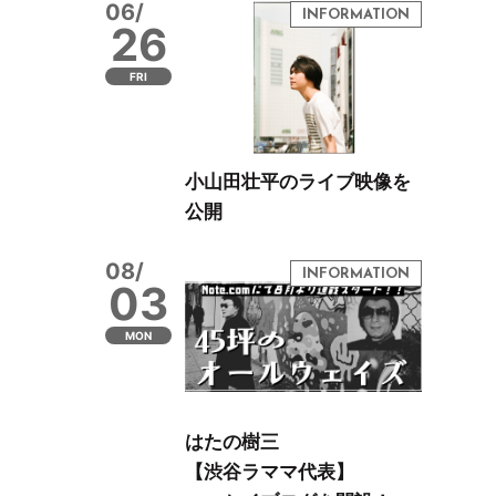
06/
26
FRI
小山田壮平のライブ映像を
公開
08/
03
MON
はたの樹三
【渋谷ラママ代表】