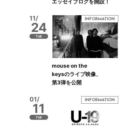
エッセイブログを開設！
11/
24
TUE
mouse on the
keysのライブ映像、
第3弾を公開
01/
11
TUE