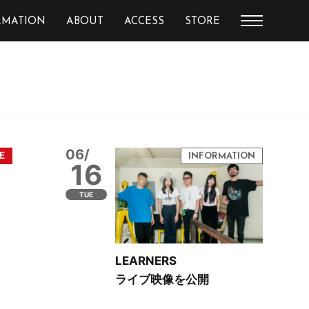
RMATION
ABOUT
ACCESS
STORE
06/
16
TUE
LEARNERS
ライブ映像を公開