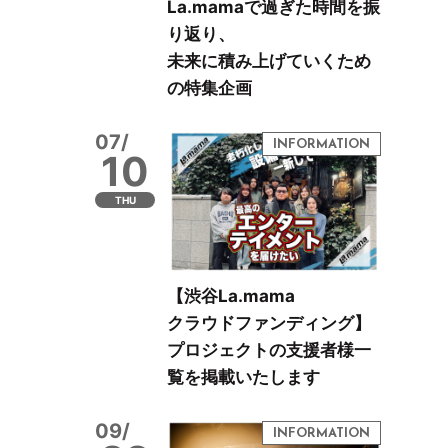
La.mamaで過ぎた時間を振
り返り、
未来に積み上げていくため
の特集企画
07/
10
THU
【渋谷La.mama
クラウドファンディング】
プロジェクトの支援者様一
覧を掲載いたします
09/