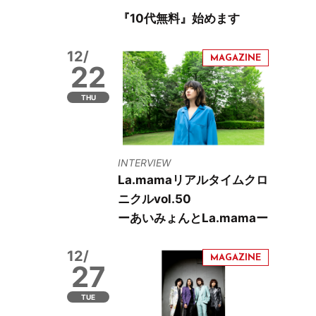
『10代無料』始めます
12/
22
THU
INTERVIEW
La.mamaリアルタイムクロ
ニクルvol.50
ーあいみょんとLa.mamaー
12/
27
TUE