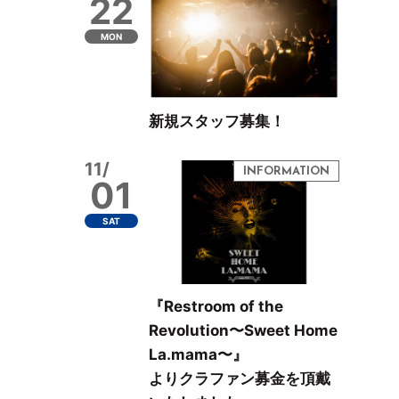
22
MON
新規スタッフ募集！
11/
01
SAT
『Restroom of the
Revolution〜Sweet Home
La.mama〜』
よりクラファン募金を頂戴