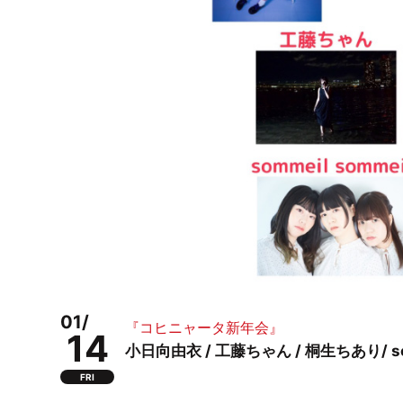
01/
『コヒニャータ新年会』
14
小日向由衣 / 工藤ちゃん / 桐生ちあり/ so
FRI