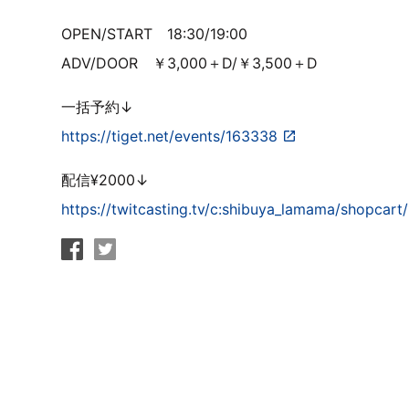
OPEN/START 18:30/19:00
ADV/DOOR ￥3,000＋D/￥3,500＋D
一括予約↓
https://tiget.net/events/163338
配信¥2000↓
https://twitcasting.tv/c:shibuya_lamama/shopcart