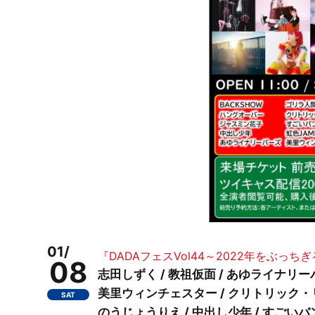
01/
『DADAフェスVol44～2022年をぶっち
08
志田しずく / 教祖仮面 / あゆライナリーパー
美里ウィンチェスター / クリトリック・リス
SAT
のうじょうりえ / 中出し少年 / すごいバンド名