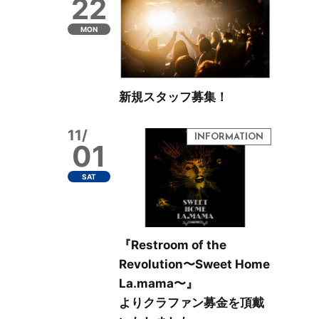
22
MON
新規スタッフ募集！
11/
01
SAT
『Restroom of the
Revolution〜Sweet Home
La.mama〜』
よりクラファン募金を頂戴