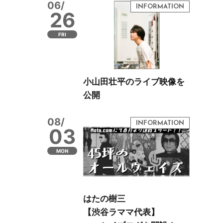
06/
26
FRI
小山田壮平のライブ映像を
公開
08/
03
MON
はたの樹三
【渋谷ラママ代表】