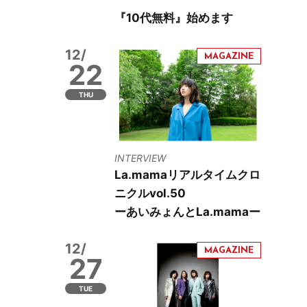
『10代無料』始めます
12/
22
THU
INTERVIEW
La.mamaリアルタイムクロ
ニクルvol.50
ーあいみょんとLa.mamaー
12/
27
TUE