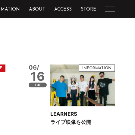
RMATION
ABOUT
ACCESS
STORE
06/
16
TUE
LEARNERS
ライブ映像を公開