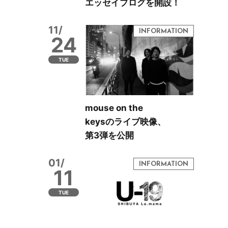
エッセイブログを開設！
11/
24
TUE
mouse on the
keysのライブ映像、
第3弾を公開
01/
11
TUE