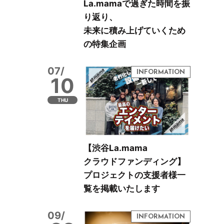
La.mamaで過ぎた時間を振
り返り、
未来に積み上げていくため
の特集企画
07/
10
THU
【渋谷La.mama
クラウドファンディング】
プロジェクトの支援者様一
覧を掲載いたします
09/