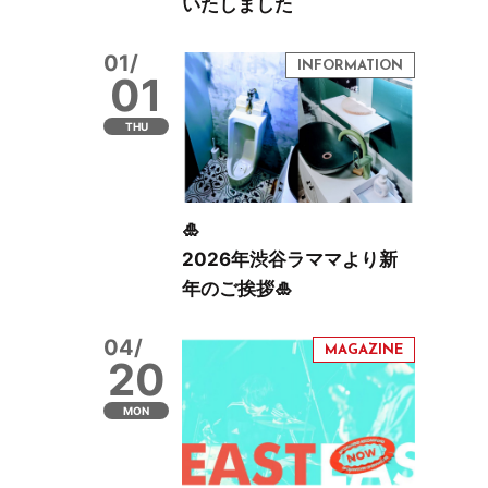
いたしました
01/
01
THU
🎍
2026年渋谷ラママより新
年のご挨拶🎍
04/
20
MON