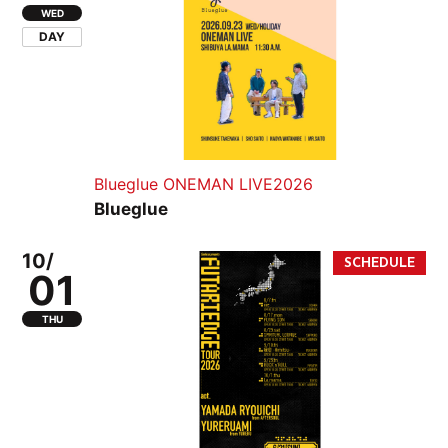
WED
DAY
Blueglue ONEMAN LIVE2026
Blueglue
10/
01
THU