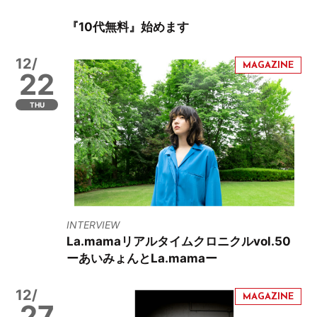
『10代無料』始めます
12/
22
THU
INTERVIEW
La.mamaリアルタイムクロニクルvol.50
ーあいみょんとLa.mamaー
12/
27