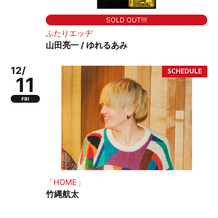
SOLD OUT!!!
ふたりエッヂ
山田亮一 / ゆれるあみ
12/
11
FRI
「HOME」
竹縄航太