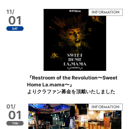
11/
01
SAT
『Restroom of the Revolution〜Sweet
Home La.mama〜』
よりクラファン募金を頂戴いたしました
01/
01
THU