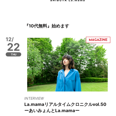
『10代無料』始めます
12/
22
THU
INTERVIEW
La.mamaリアルタイムクロニクルvol.50
ーあいみょんとLa.mamaー