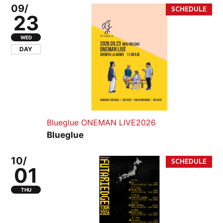
09/
23
WED
DAY
Blueglue ONEMAN LIVE2026
Blueglue
10/
01
THU