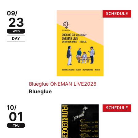
09/
23
WED
DAY
Blueglue ONEMAN LIVE2026
Blueglue
10/
01
THU