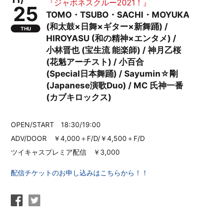
『ジャポネスクルー2021！』
25
TOMO・TSUBO・SACHI・MOYUKA
(和太鼓×日舞×ギター×新舞踊) /
THU
HIROYASU (和の精神×エンタメ) /
小林晋也 (宝生流 能楽師) / 神月乙桜
(花魁アーチスト) / 小百合
(Special日本舞踊) / Sayumin☆剛
(Japanese演歌Duo) / MC 氏神一番
(カブキロックス)
OPEN/START 18:30/19:00
ADV/DOOR ￥4,000＋F/D/￥4,500＋F/D
ツイキャスプレミア配信 ￥3,000
配信チケットのお申し込みはこちらから！！