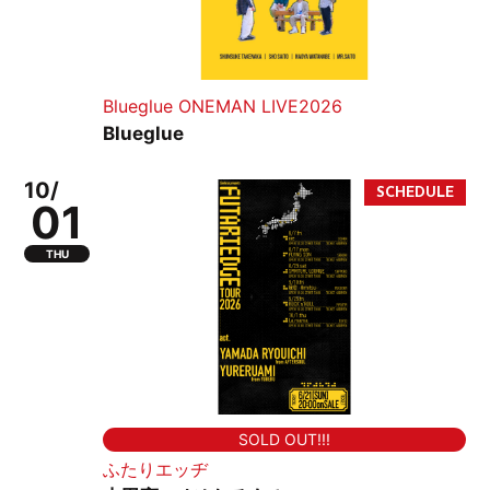
Blueglue ONEMAN LIVE2026
Blueglue
10/
01
THU
SOLD OUT!!!
ふたりエッヂ