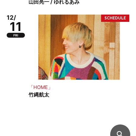
山田亮一 / ゆれるあみ
12/
11
FRI
「HOME」
竹縄航太
search