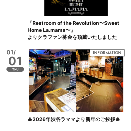
『Restroom of the Revolution〜Sweet
Home La.mama〜』
よりクラファン募金を頂戴いたしました
01/
01
THU
🎍2026年渋谷ラママより新年のご挨拶🎍