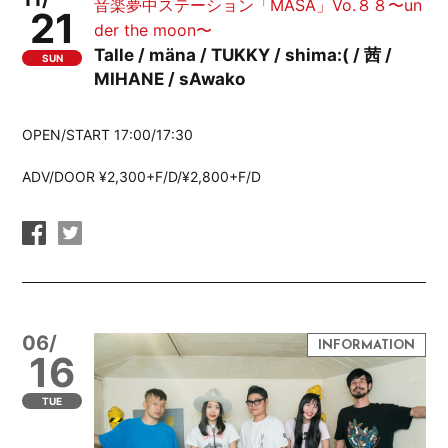
音楽夢中ステーション「MASA」Vo.８８〜un
21
der the moon〜
Talle / mäna / TUKKY / shima:( / 茜 /
SUN
MIHANE / sAwako
OPEN/START 17:00/17:30
ADV/DOOR ¥2,300+F/D/¥2,800+F/D
06/
16
TUE