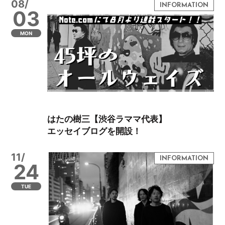
08/
03
MON
はたの樹三【渋谷ラママ代表】
エッセイブログを開設！
11/
24
TUE