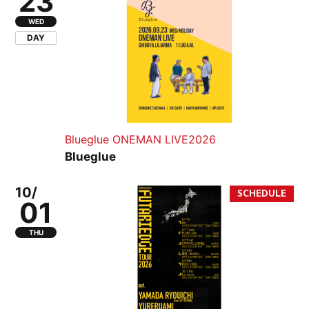
23
WED
DAY
Blueglue ONEMAN LIVE2026
Blueglue
10/
01
THU