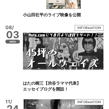
小山田壮平のライブ映像を公開
08/
03
MON
はたの樹三【渋谷ラママ代表】
エッセイブログを開設！
11/
24