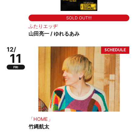
SOLD OUT!!!
ふたりエッヂ
山田亮一 / ゆれるあみ
12/
11
FRI
「HOME」
竹縄航太