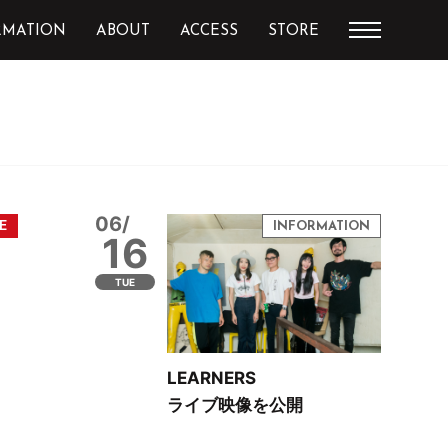
RMATION
ABOUT
ACCESS
STORE
06/
16
TUE
LEARNERS
ライブ映像を公開