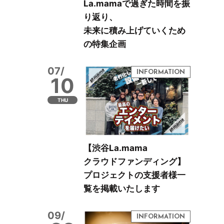
La.mamaで過ぎた時間を振
り返り、
未来に積み上げていくため
の特集企画
07/
10
THU
【渋谷La.mama
クラウドファンディング】
プロジェクトの支援者様一
覧を掲載いたします
09/