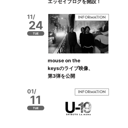
エッセイブログを開設！
11/
24
TUE
mouse on the
keysのライブ映像、
第3弾を公開
01/
11
TUE