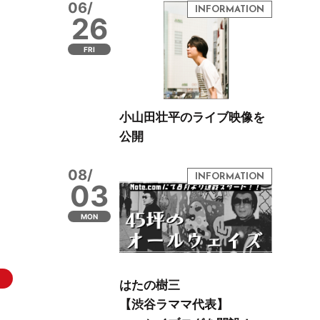
06/
26
FRI
小山田壮平のライブ映像を
公開
08/
03
MON
はたの樹三
【渋谷ラママ代表】