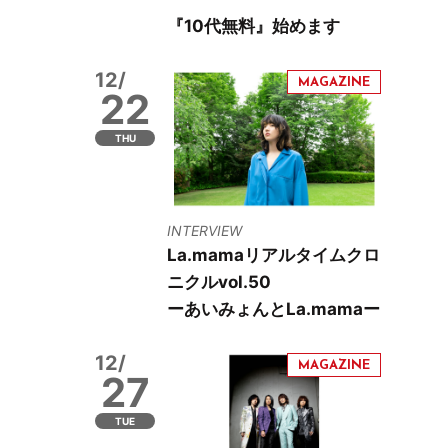
『10代無料』始めます
12/
22
THU
INTERVIEW
La.mamaリアルタイムクロ
ニクルvol.50
ーあいみょんとLa.mamaー
12/
27
TUE