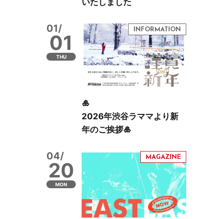
いたしました
01/
01
THU
🎍
2026年渋谷ラママより新
年のご挨拶🎍
04/
20
MON