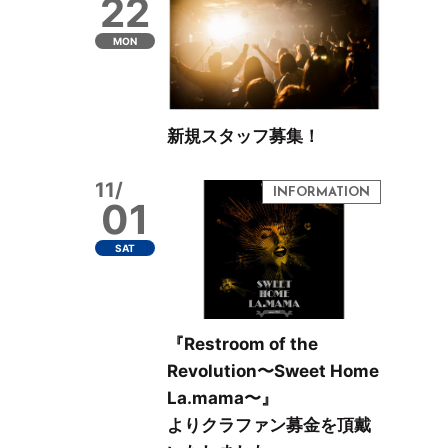
22
MON
新規スタッフ募集！
11/
01
SAT
『Restroom of the
Revolution〜Sweet Home
La.mama〜』
よりクラファン募金を頂戴