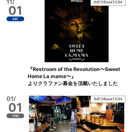
11/
01
SAT
『Restroom of the Revolution〜Sweet
Home La.mama〜』
よりクラファン募金を頂戴いたしました
01/
01
THU