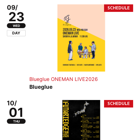
09/
23
WED
DAY
Blueglue ONEMAN LIVE2026
Blueglue
10/
01
THU