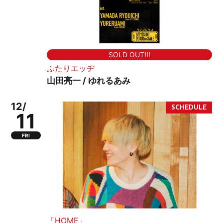
SOLD OUT!!!
ふたりエッヂ
山田亮一 / ゆれるあみ
12/
11
FRI
「HOME」