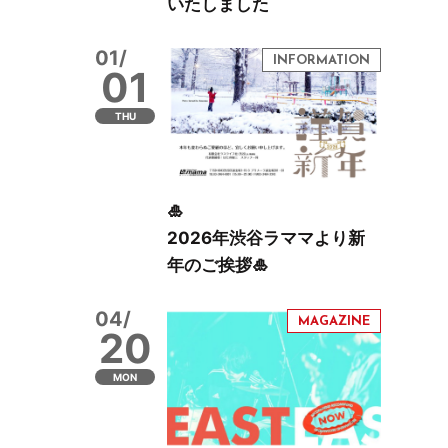
いたしました
01/
01
THU
🎍
2026年渋谷ラママより新
年のご挨拶🎍
04/
20
MON