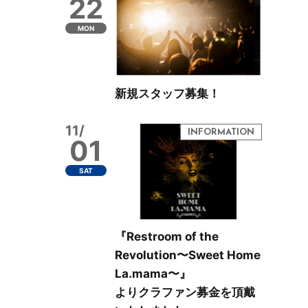
22
MON
新規スタッフ募集！
11/
01
SAT
『Restroom of the
Revolution〜Sweet Home
La.mama〜』
よりクラファン募金を頂戴