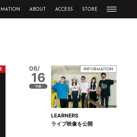
RMATION
ABOUT
ACCESS
STORE
06/
16
TUE
LEARNERS
ライブ映像を公開