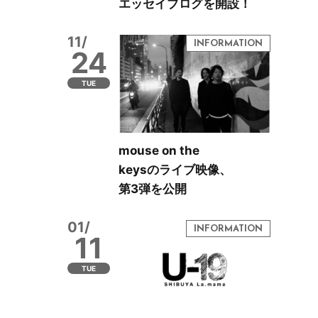
エッセイブログを開設！
11/
24
TUE
mouse on the
keysのライブ映像、
第3弾を公開
01/
11
TUE