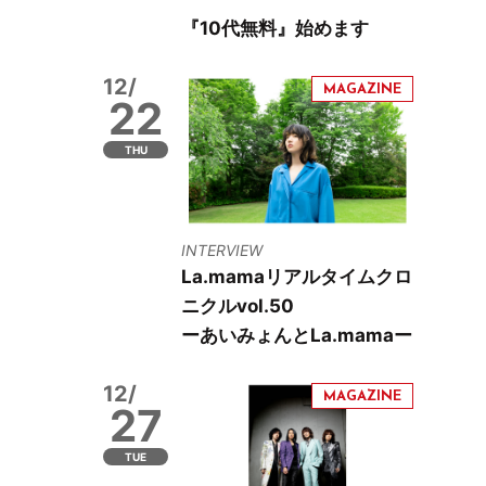
『10代無料』始めます
12/
22
THU
INTERVIEW
La.mamaリアルタイムクロ
ニクルvol.50
ーあいみょんとLa.mamaー
12/
27
TUE