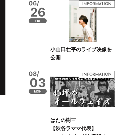
06/
26
FRI
小山田壮平のライブ映像を
公開
08/
03
MON
はたの樹三
【渋谷ラママ代表】