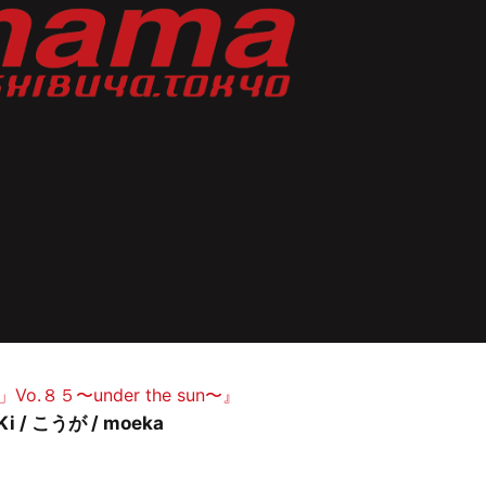
.８５〜under the sun〜』
iKi / こうが / moeka