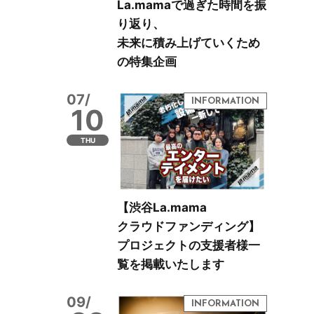
La.mamaで過ぎた時間を振
り返り、
未来に積み上げていくため
の特集企画
07/
10
THU
【渋谷La.mama
クラウドファンディング】
プロジェクトの支援者様一
覧を掲載いたします
09/