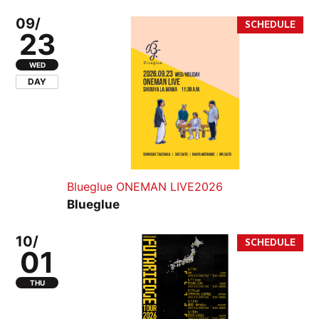
09/
23
WED
DAY
Blueglue ONEMAN LIVE2026
Blueglue
10/
01
THU