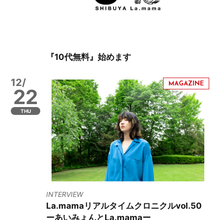
『10代無料』始めます
12/
22
THU
INTERVIEW
La.mamaリアルタイムクロニクルvol.50
ーあいみょんとLa.mamaー