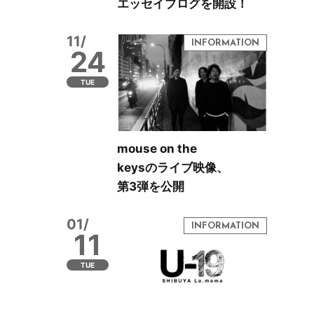
エッセイブログを開設！
11/
24
TUE
mouse on the
keysのライブ映像、
第3弾を公開
01/
11
TUE