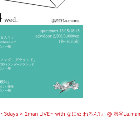
ays × 2man LIVE~ with なにぬ ねるん?』 @ 渋谷La.ma