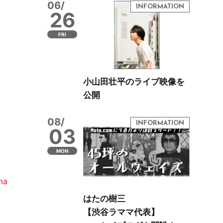
06/
26
FRI
小山田壮平のライブ映像を
公開
08/
03
MON
ma
はたの樹三
【渋谷ラママ代表】