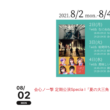
08/
会心ノ一撃 定期公演Specia l『夏の大三角 ~3d
02
MON