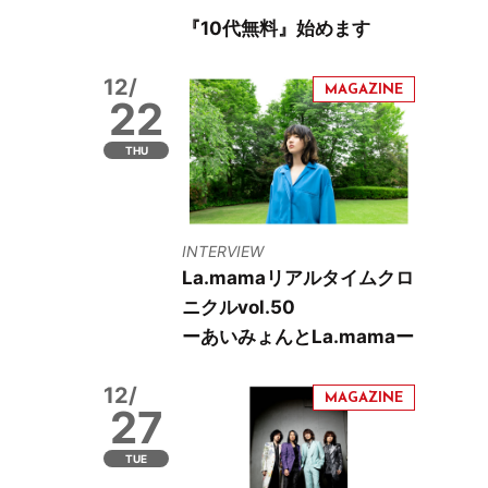
『10代無料』始めます
12/
22
THU
INTERVIEW
La.mamaリアルタイムクロ
ニクルvol.50
ーあいみょんとLa.mamaー
12/
27
TUE