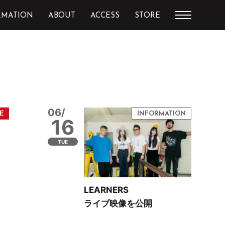
RMATION
ABOUT
ACCESS
STORE
06/
16
TUE
LEARNERS
ライブ映像を公開