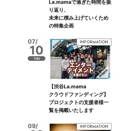
La.mamaで過ぎた時間を振
り返り、
未来に積み上げていくため
の特集企画
07/
10
THU
【渋谷La.mama
クラウドファンディング】
プロジェクトの支援者様一
覧を掲載いたします
09/