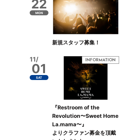
22
MON
新規スタッフ募集！
11/
01
SAT
『Restroom of the
Revolution〜Sweet Home
La.mama〜』
よりクラファン募金を頂戴