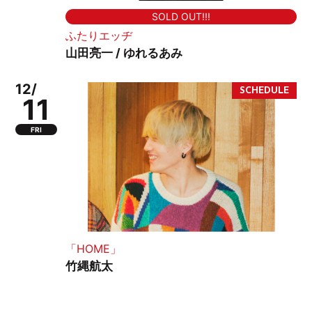
SOLD OUT!!!
ふたりエッヂ
山田亮一 / ゆれるあみ
12/
11
FRI
「HOME」
竹縄航太