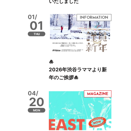
いたしました
01/
01
THU
🎍
2026年渋谷ラママより新
年のご挨拶🎍
04/
20
MON