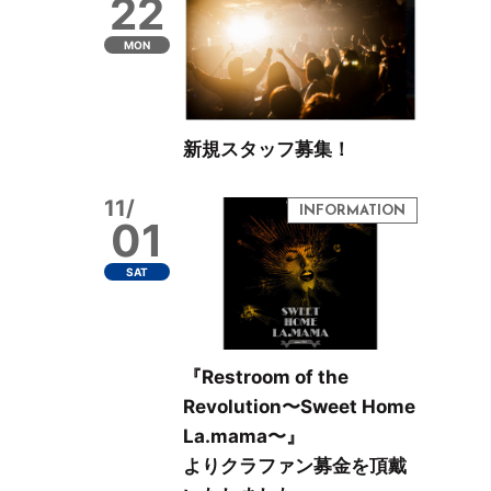
22
MON
新規スタッフ募集！
11/
01
SAT
『Restroom of the
Revolution〜Sweet Home
La.mama〜』
よりクラファン募金を頂戴