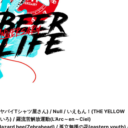
バイTシャツ屋さん) / Null / いえもん！(THE YELLOW
) / 羅流苦解放運動(L’Arc～en～Ciel)
ard bee(Zebrahead) / 孤立無援の花(eastern youth) 