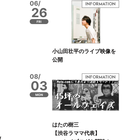
06/
26
FRI
小山田壮平のライブ映像を
公開
08/
03
MON
はたの樹三
【渋谷ラママ代表】
/