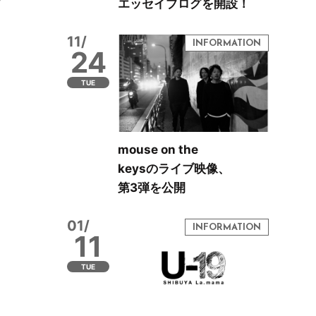
エッセイブログを開設！
11/
24
TUE
mouse on the
keysのライブ映像、
第3弾を公開
01/
11
TUE