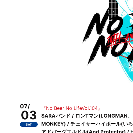
07/
『No Beer No LifeVol.104』
03
SARAバンド / ロンTマン(LONGMAN、ヤ
MONKEY) / チェイサーハイボール(いろいろ
SAT
アドバーグエルドル(And Protector) / Haz