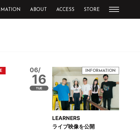
RMATION
ABOUT
ACCESS
STORE
06/
16
TUE
LEARNERS
ライブ映像を公開