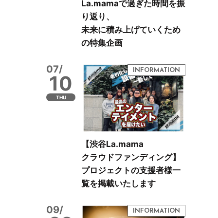
La.mamaで過ぎた時間を振
り返り、
未来に積み上げていくため
の特集企画
07/
10
THU
【渋谷La.mama
クラウドファンディング】
プロジェクトの支援者様一
覧を掲載いたします
09/