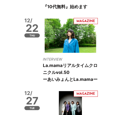
『10代無料』始めます
12/
22
THU
INTERVIEW
La.mamaリアルタイムクロ
ニクルvol.50
ーあいみょんとLa.mamaー
12/
27
TUE