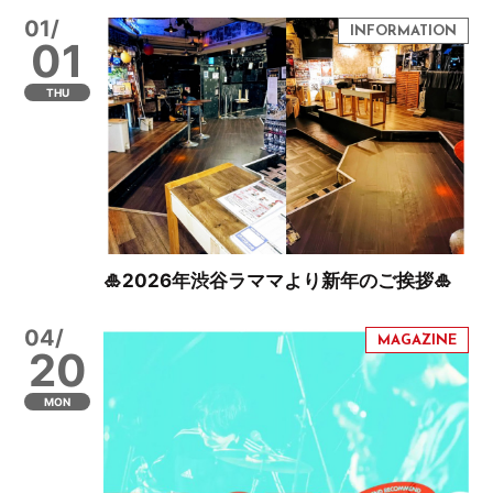
01/
01
THU
🎍2026年渋谷ラママより新年のご挨拶🎍
04/
20
MON