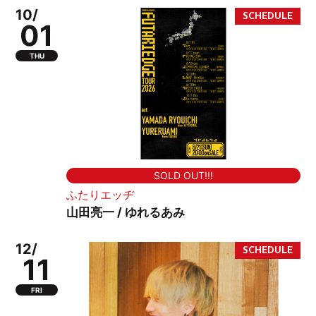
10/
01
THU
SOLD OUT!!!
ふたりエッヂ
山田亮一 / ゆれるあみ
12/
11
FRI