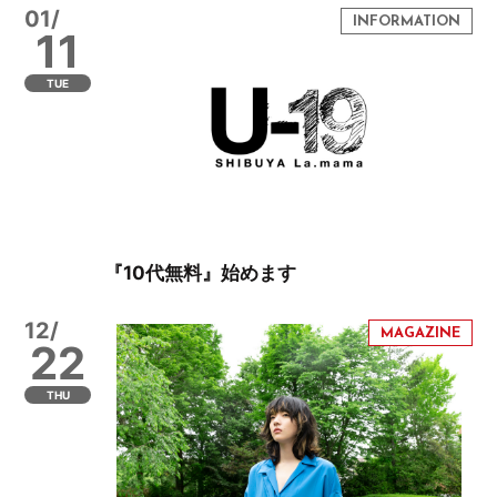
01/
11
TUE
『10代無料』始めます
12/
22
THU