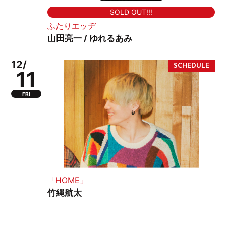
SOLD OUT!!!
ふたりエッヂ
山田亮一 / ゆれるあみ
12/
11
FRI
「HOME」
竹縄航太