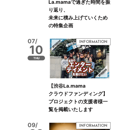
La.mamaで過ぎた時間を振
り返り、
未来に積み上げていくため
の特集企画
07/
10
THU
【渋谷La.mama
クラウドファンディング】
プロジェクトの支援者様一
覧を掲載いたします
09/