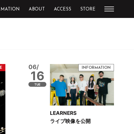
RMATION
ABOUT
ACCESS
STORE
06/
16
TUE
LEARNERS
ライブ映像を公開