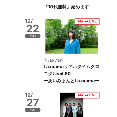
『10代無料』始めます
12/
22
THU
INTERVIEW
La.mamaリアルタイムクロ
ニクルvol.50
ーあいみょんとLa.mamaー
12/
27
TUE