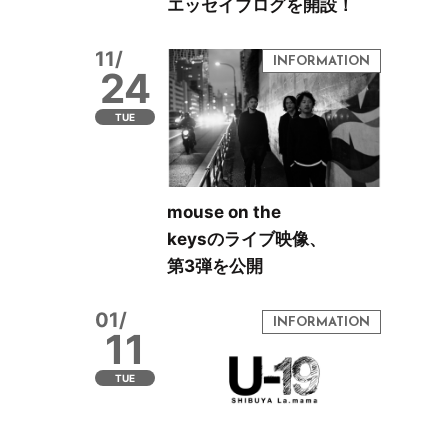
エッセイブログを開設！
11/
24
TUE
mouse on the
keysのライブ映像、
第3弾を公開
01/
11
TUE