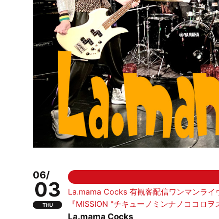
06/
03
La.mama Cocks 有観客配信ワンマンライ
『MISSION "チキューノミンナノココロヲスク
THU
La.mama Cocks