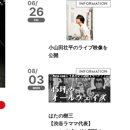
06/
26
FRI
小山田壮平のライブ映像を
公開
08/
03
MON
はたの樹三
【渋谷ラママ代表】