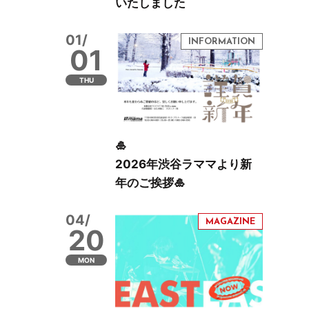
いたしました
01/
01
THU
🎍
2026年渋谷ラママより新
年のご挨拶🎍
04/
20
MON