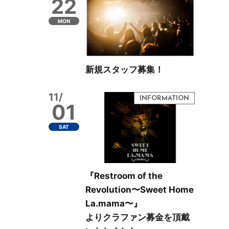
22
MON
新規スタッフ募集！
11/
01
SAT
『Restroom of the
Revolution〜Sweet Home
La.mama〜』
よりクラファン募金を頂戴