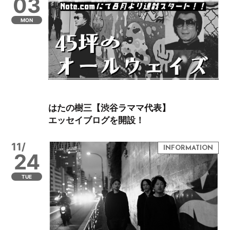
03
MON
はたの樹三【渋谷ラママ代表】
エッセイブログを開設！
11/
24
TUE