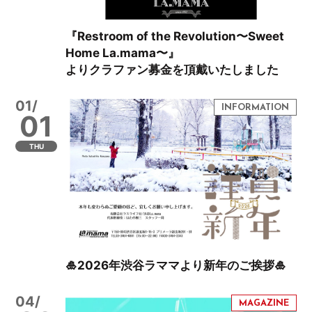
『Restroom of the Revolution〜Sweet
Home La.mama〜』
よりクラファン募金を頂戴いたしました
01/
01
THU
🎍2026年渋谷ラママより新年のご挨拶🎍
04/