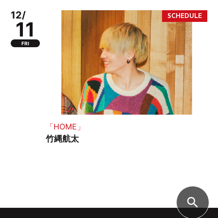
12/
11
FRI
「HOME」
竹縄航太
search